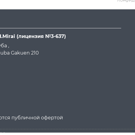
d.Mirai
(лицензия №3-637)
ба ,
ukuba Gakuen 210
яются публичной офертой
026