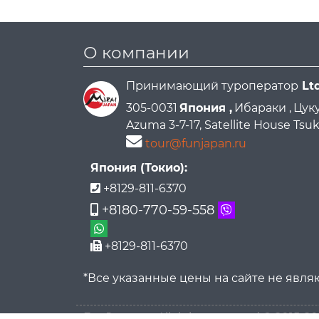
О компании
Принимающий туроператор
Lt
305-0031
Япония ,
Ибараки ,
Цуку
Azuma 3-7-17, Satellite House Ts
tour@funjapan.ru
Япония (Токио):
+8129-811-6370
+8180-770-59-558
+8129-811-6370
*Все указанные цены на сайте не явл
FunJapan.ru All rights reserved © 2015-2