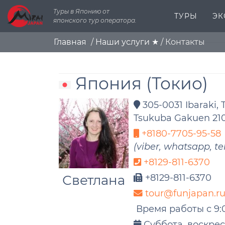
Туры в Японию от
ТУРЫ
ЭК
японского тур оператора.
Главная
/
Наши услуги ★
/
Контакты
Япония
(Токио)
305-0031 Ibaraki, 
Tsukuba Gakuen 21
+8180-7705-95-58
(viber, whatsapp, t
+8129-811-6370
Светлана
+8129-811-6370
tour@funjapan.r
Время работы с 9:0
Суббота, воскрес