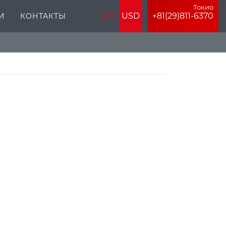
Токио
JPY
USD
+81(29)811-6370
И
КОНТАКТЫ