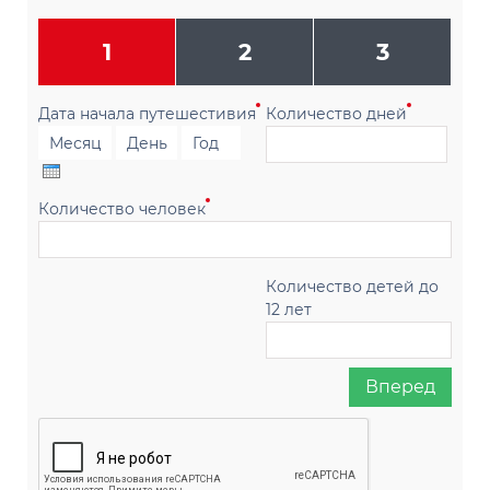
1
2
3
Дата начала путешестивия
Количество дней
М
е
Д
Г
с
е
о
я
Количество человек
н
д
ц
ь
Количество детей до
12 лет
Вперед