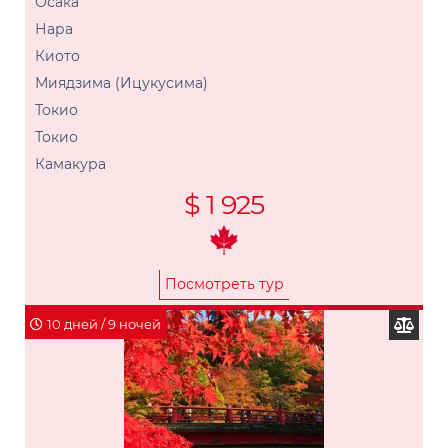
Осака
Нара
Киото
Миядзима (Ицукусима)
Токио
Токио
Камакура
$ 1 925
Посмотреть тур
10 дней / 9 ночей