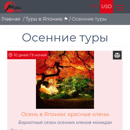
JPY
USD
Главная
/
Туры в Японию ⚑
/
Осенние туры
Осенние туры
10 дней / 9 ночей
Осень в Японии: красные клены
Бархатный сезон осенних кленов момидзи