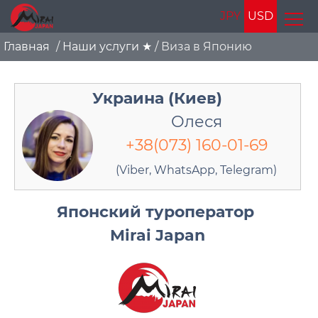
JPY
USD
Главная
/
Наши услуги ★
/
Виза в Японию
Украина (Киев)
Олеся
+38(073) 160-01-69
(Viber, WhatsApp, Telegram)
Японский туроператор
Mirai Japan