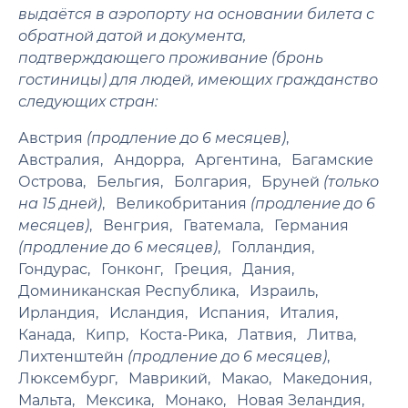
выдаётся в аэропорту на основании билета с
обратной датой и документа,
подтверждающего проживание (бронь
гостиницы) для людей, имеющих гражданство
следующих стран:
Австрия
(продление до 6 месяцев)
Австралия
Андорра
Аргентина
Багамские
Острова
Бельгия
Болгария
Бруней
(только
на 15 дней)
Великобритания
(продление до 6
месяцев)
Венгрия
Гватемала
Германия
(продление до 6 месяцев)
Голландия
Гондурас
Гонконг
Греция
Дания
Доминиканская Республика
Израиль
Ирландия
Исландия
Испания
Италия
Канада
Кипр
Коста-Рика
Латвия
Литва
Лихтенштейн
(продление до 6 месяцев)
Люксембург
Маврикий
Макао
Македония
Мальта
Мексика
Монако
Новая Зеландия