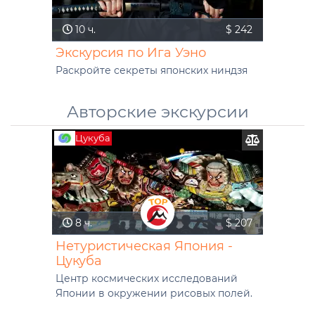
10 ч.
$ 242
Экскурсия по Ига Уэно
Раскройте секреты японских ниндзя
Авторские экскурсии
Цукуба
8 ч.
$ 207
Нетуристическая Япония -
Цукуба
Центр космических исследований
Японии в окружении рисовых полей.