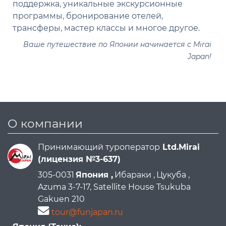
поддержка, уникальные экскурсионные
программы, бронирование отелей,
трансферы, мастер классы и многое другое.
Ваше путешествие по Японии начинается с Mirai
Japan!
О компании
Принимающий туроператор
Ltd.Mirai
(лицензия №3-637)
305-0031
Япония ,
Ибараки ,
Цукуба ,
Azuma 3-7-17, Satellite House Tsukuba
Gakuen 210
tour@funjapan.ru