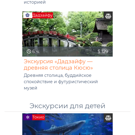
историей
Дадзайфу
6 ч.
$ 129
Экскурсия «Дадзайфу —
древняя столица Кюсю»
Древняя столица, буддийское
спокойствие и футуристический
музей
Экскурсии для детей
Токио