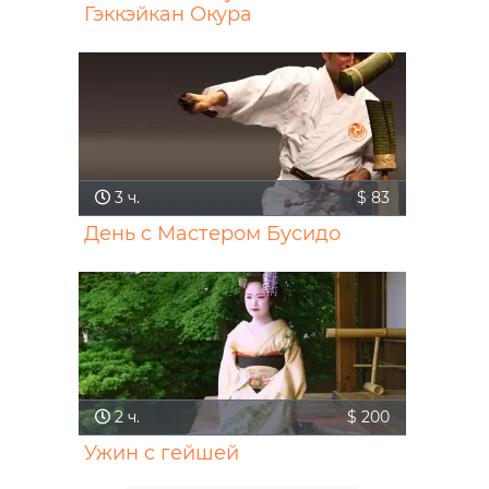
Гэккэйкан Окура
3
ч.
$ 83
День с Мастером Бусидо
2
ч.
$ 200
Ужин с гейшей