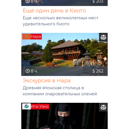
8 ч.
$ 203
Ещё один день в Киото
Еще несколько великолепных мест
удивительного Киото
Нара
8 ч.
$ 262
Экскурсия в Нара
Древняя японская столица в
компании очаровательных оленей
Ига-Уэно