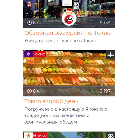
6 ч.
$ 159
Обзорная экскурсия по Токио
Увидеть самое главное в Токио
Токио
8 ч.
$ 197
Токио второй день
Погружение в настоящую Японию с
традиционным чаепитием и
оригинальным обедом
Никко