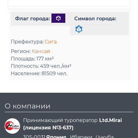
Флаг города:
Символ города:
Префектура:
Сига
Регион:
Кансай
Площадь:
177 км²
Плотность:
459 чел./км²
Население:
81509 чел.
О компании
Принимающий туроператор
Ltd.Mirai
(лицензия №3-637)
305-0031
Япония ,
Ибараки ,
Цукуба ,