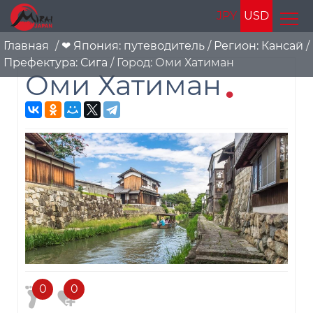
JPY
USD
Главная
/
❤ Япония: путеводитель
/
Регион: Кансай
/
Префектура: Сига
/
Город: Оми Хатиман
Оми Хатиман
0
0