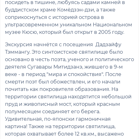
посидеть в тишине, любуясь садами камней в
буддистском храме Комёдзэн-дзи, а также
соприкоснуться с историей острова в
ультрасовременном уникальном Национальном
музее Кюсю, который был открыт в 2005 году.
Экскурсия начнётся с посещения Дадзайфу
Тэммангу. Это синтоистское святилище было
основано в честь поэта, ученого и политического
деятеля Сугавары Митидзанэ, жившего в 9-м
веке - в период "мира и спокойствия". После
смерти поэт был обожествлен, и его начали
почитать как покровителя образования. На
территории святилища находятится небольшой
пруд и живописный мост, который красным
полумесяцем соединяет его берега.
Удивительная, по-японски гармоничная
картина! Также на территории святилища,
которая охватывает более 12 кв.км., высажено