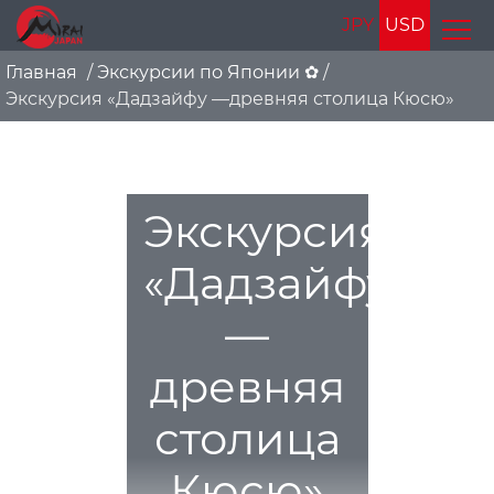
JPY
USD
Главная
/
Экскурсии по Японии ✿
/
Экскурсия «Дадзайфу —древняя столица Кюсю»
Экскурсия
«Дадзайфу
—
древняя
столица
Кюсю»