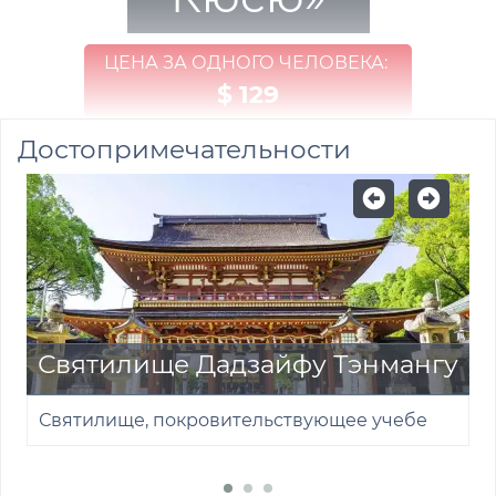
ЦЕНА ЗА ОДНОГО ЧЕЛОВЕКА:
$ 129
Достопримечательности
Святилище Дадзайфу Тэнмангу
Святилище, покровительствующее учебе
Х