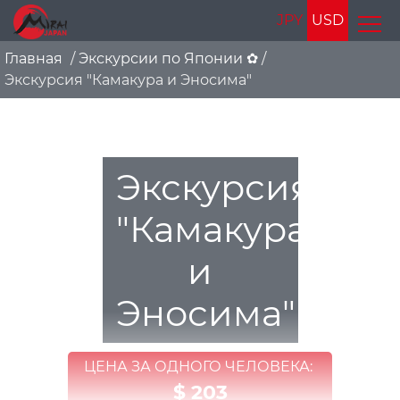
JPY
USD
Главная
/
Экскурсии по Японии ✿
/
Экскурсия "Камакура и Эносима"
Экскурсия
"Камакура
и
Эносима"
ЦЕНА ЗА ОДНОГО ЧЕЛОВЕКА:
$ 203