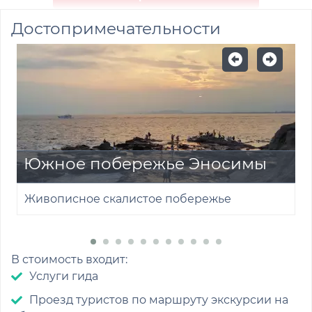
Достопримечательности
С
Южное побережье Эносимы
К
Живописное скалистое побережье
С
В стоимость входит:
Услуги гида
Проезд туристов по маршруту экскурсии на