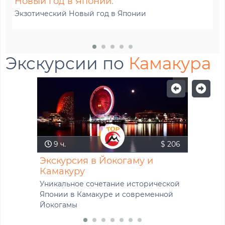
Новый год в Японии.
Н
Экзотический Новый год в Японии
Ск
Экскурсии по
Камакура
9 ч.
$ 206
Экскурсия в Йокогаму и
Камакуру
Уникальное сочетание исторической
Японии в Камакуре и современной
Йокогамы