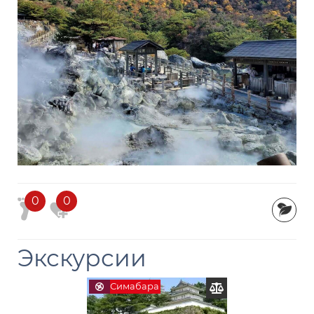
0
0
Экскурсии
Симабара