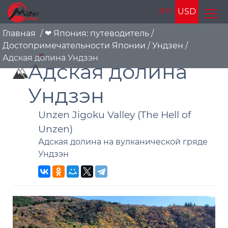
JPY
USD
Главная
/
❤ Япония: путеводитель
/
Достопримечательности Японии
/
Ундзен
/
Адская долина Ундзэн
Адская долина
Ундзэн
Unzen Jigoku Valley (The Hell of
Unzen)
Адская долина на вулканической гряде
Ундзэн