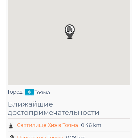
Город:
Тояма
Ближайшие
достопримечательности
Святилище Хиэ в Тояма
0.46 km
Парк замка Тояма
0.78 km