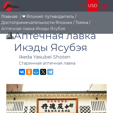
JPY
USD
Главная
/
❤ Япония: путеводитель
/
Достопримечательности Японии
/
Тояма
/
Аптечная лавка Икэды Ясубэя
Аптечная лавка
Икэды Ясубэя
Ikeda Yasubei Shoten
Старинная аптечная лавка