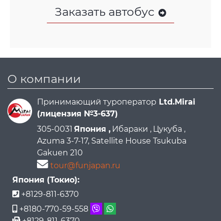
Заказать автобус
О компании
Принимающий туроператор
Ltd.Mirai
(лицензия №3-637)
305-0031
Япония ,
Ибараки ,
Цукуба ,
Azuma 3-7-17, Satellite House Tsukuba
Gakuen 210
tour@funjapan.ru
Япония (Токио):
+8129-811-6370
+8180-770-59-558
+8129-811-6370