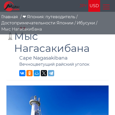
JPY
USD
Главная
/
❤ Япония: путеводитель
/
Достопримечательности Японии
/
Ибусуки
/
Мыс Нагасакибана
Мыс
Нагасакибана
Cape Nagasakibana
Вечноцветущий райский уголок