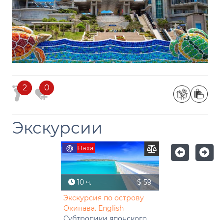
2
2
0
Экскурсии
Наха
10 ч.
$ 59
Экскурсия по острову
Окинава. English
Субтропики японского