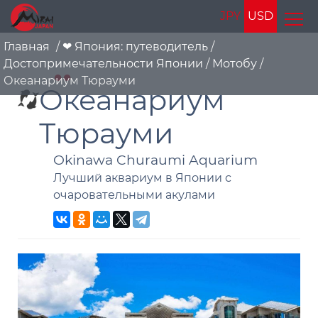
JPY
USD
Главная
/
❤ Япония: путеводитель
/
Достопримечательности Японии
/
Мотобу
/
Океанариум Тюрауми
Океанариум
Тюрауми
Okinawa Churaumi Aquarium
Лучший аквариум в Японии с
очаровательными акулами