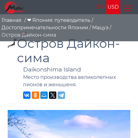
JPY
USD
Главная
/
❤ Япония: путеводитель
/
Достопримечательности Японии
/
Мацуэ
/
Остров Дайкон-сима
Остров Дайкон-
сима
Daikonshima Island
Место производства великолепных
пионов и женьшеня.