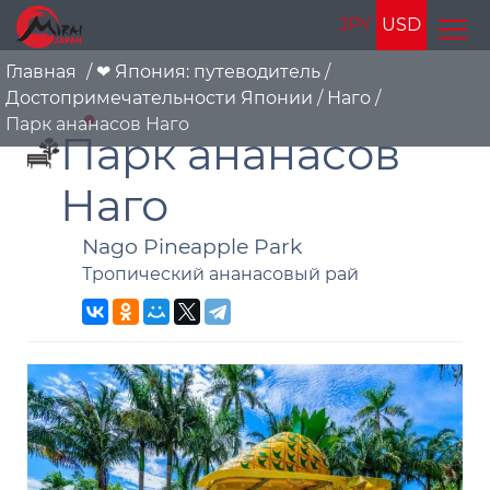
JPY
USD
Главная
/
❤ Япония: путеводитель
/
Достопримечательности Японии
/
Наго
/
Парк ананасов Наго
Парк ананасов
Наго
Nago Pineapple Park
Тропический ананасовый рай