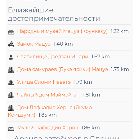
Ближайшие
достопримечательности
Народный музей Мацуэ (Коункаку)
1.22 km
Замок Мацуэ
1.40 km
Святилище Дзёдзан Инари
1.67 km
Дома самураев (Букэ ясики) Мацуэ
1.75 km
Улица Сиоми Наватэ
1.79 km
Чайный дом Мэймэй-ан
1.81 km
Дом Лафкадио Хёрна (Якумо
Коидзуми)
1.85 km
Музей Лафкадио Хёрна
1.86 km
Аренда автобусов в Японии