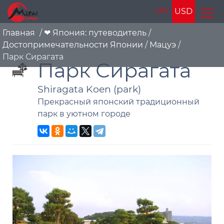
JPY
USD
Главная
/
❤ Япония: путеводитель
/
Достопримечательности Японии
/
Мацуэ
/
Парк Сирагата
Парк Сирагата
Shiragata Koen (park)
Прекрасный японский традиционный
парк в уютном городе