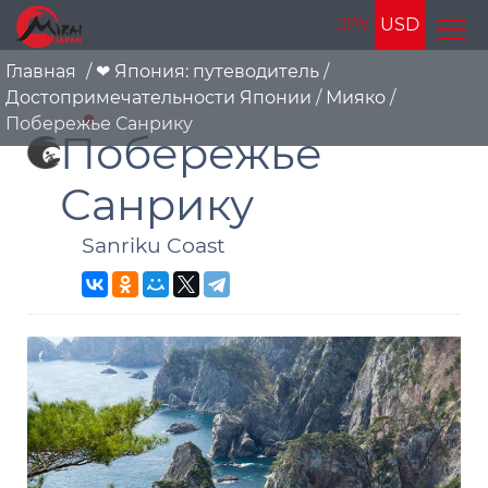
JPY
USD
Главная
/
❤ Япония: путеводитель
/
Достопримечательности Японии
/
Мияко
/
Побережье Санрику
Побережье
Санрику
Sanriku Coast