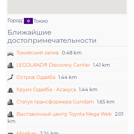
Город:
Токио
Ближайшие
достопримечательности
Токийский залив
0.48 km
LEGOLAND® Discovery Center
1.41 km
Остров Одайба
1.44 km
Круиз Одайба - Асакуса
1.44 km
Статуя трансформера Gundam
1.65 km
Выставочный центр Toyota Mega Web
2.01
km
Miraikan
2.24 km