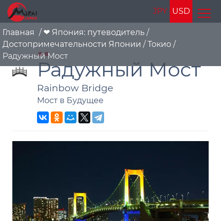
JPY
USD
Главная
/
❤ Япония: путеводитель
/
Достопримечательности Японии
/
Токио
/
Радужный Мост
Радужный Мост
Rainbow Bridge
Мост в Будущее