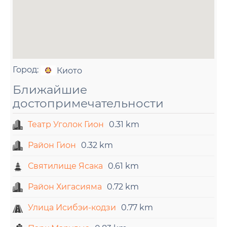
Город:
Киото
Ближайшие
достопримечательности
Театр Уголок Гион
0.31 km
Район Гион
0.32 km
Святилище Ясака
0.61 km
Район Хигасияма
0.72 km
Улица Исибэи-кодзи
0.77 km