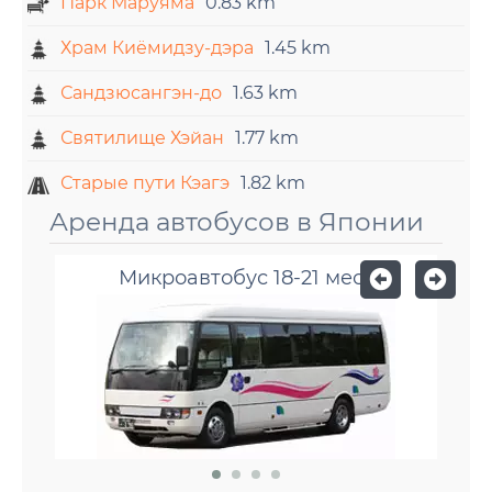
Парк Маруяма
0.83 km
Храм Киёмидзу-дэра
1.45 km
Сандзюсангэн-до
1.63 km
Святилище Хэйан
1.77 km
Старые пути Кэагэ
1.82 km
Аренда автобусов в Японии
Микроавтобус 18-21 мест