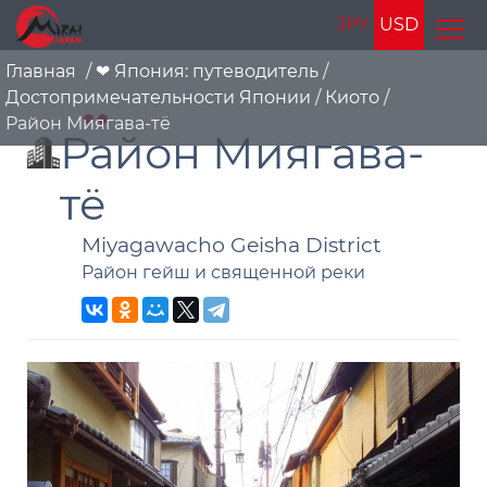
JPY
USD
Главная
/
❤ Япония: путеводитель
/
Достопримечательности Японии
/
Киото
/
Район Миягава-тё
Район Миягава-
тё
Miyagawacho Geisha District
Район гейш и священной реки