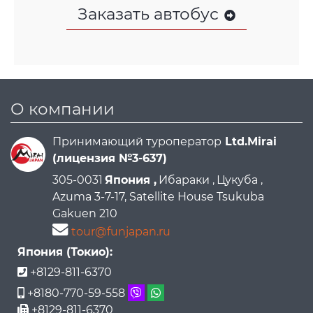
Заказать автобус
О компании
Принимающий туроператор
Ltd.Mirai
(лицензия №3-637)
305-0031
Япония ,
Ибараки ,
Цукуба ,
Azuma 3-7-17, Satellite House Tsukuba
Gakuen 210
tour@funjapan.ru
Япония (Токио):
+8129-811-6370
+8180-770-59-558
+8129-811-6370