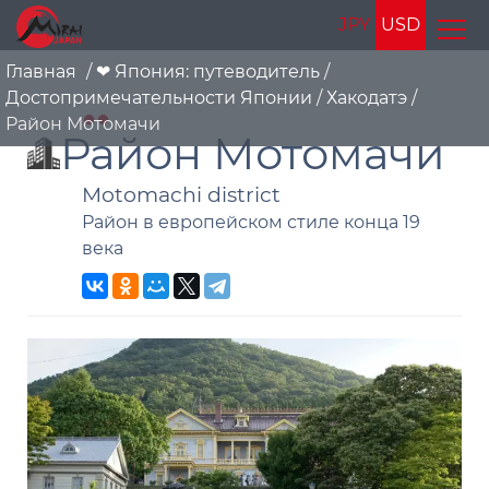
JPY
USD
Главная
/
❤ Япония: путеводитель
/
Достопримечательности Японии
/
Хакодатэ
/
Район Мотомачи
Район Мотомачи
Motomachi district
Район в европейском стиле конца 19
века