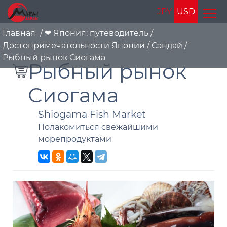
JPY
USD
Главная
/
❤ Япония: путеводитель
/
Достопримечательности Японии
/
Сэндай
/
Рыбный рынок Сиогама
Рыбный рынок
Сиогама
Shiogama Fish Market
Полакомиться свежайшими
морепродуктами