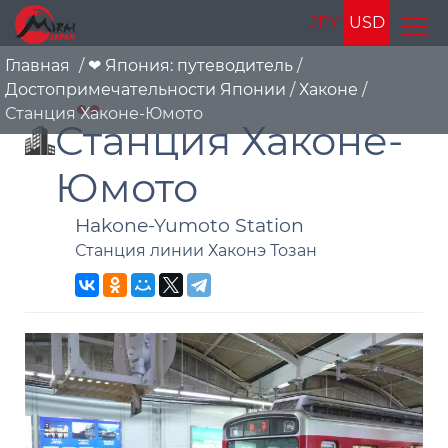
JPY
USD
Главная
/
❤ Япония: путеводитель
/
Достопримечательности Японии
/
Хаконе
/
Станция Хаконе-Юмото
Станция Хаконе-
Юмото
Hakone-Yumoto Station
Станция линии Хаконэ Тозан