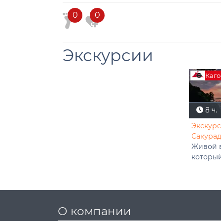
0
0
Экскурсии
Каг
8 ч.
Экскурс
Сакура
Живой в
которы
О компании