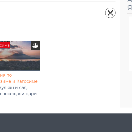
Я
осима
ия по
дзиме и Кагосиме
улкан и сад,
й посещали цари