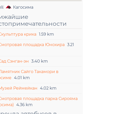
од:
Кагосима
ижайшие
стопримечательности
Скульптура крика
1.59 km
Смотровая площадка Юнохира
3.21
Сад Сэнган-эн
3.40 km
Памятник Сайго Такамори в
осиме
4.01 km
Музей Реймейкан
4.02 km
Смотровая площадка парка Сирояма
осима)
4.36 km
ренда автобусов в