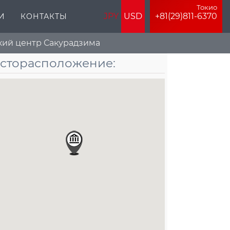
Токио
JPY
USD
+81(29)811-6370
И
КОНТАКТЫ
кий центр Сакурадзима
сторасположение: