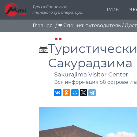
Туры в Японию от
ТУРЫ
ЭК
японского тур оператора.
Главная
/
❤ Япония: путеводитель
/
Дос
Туристически
Сакурадзима
Sakurajima Visitor Center
Вся информация об острове и 