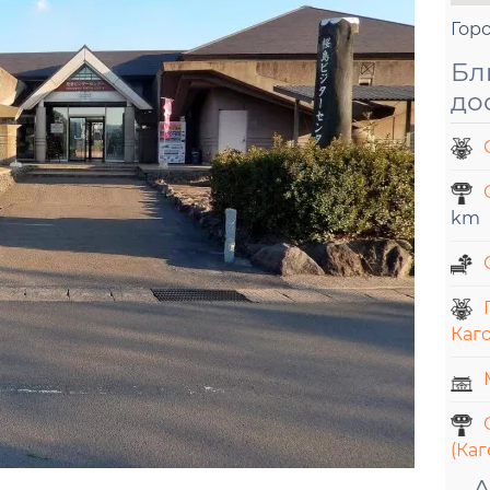
Гор
Бл
до
km
Каг
(Каг
А