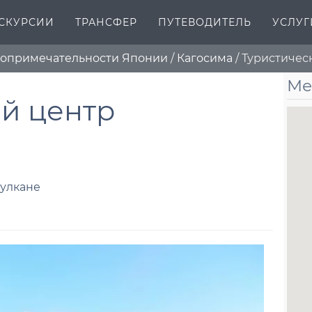
СКУРСИИ
ТРАНСФЕР
ПУТЕВОДИТЕЛЬ
УСЛУГ
топримечательности Японии
/
Кагосима
/
Туристичес
Ме
й центр
вулкане