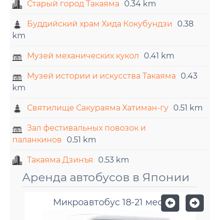
Старый город Такаяма
0.34 km
Буддийский храм Хида Кокубундзи
0.38
km
Музей механических кукол
0.41 km
Музей истории и искусства Такаяма
0.43
km
Святилище Сакураяма Хатиман-гу
0.51 km
Зал фестивальных повозок и
паланкинов
0.51 km
Такаяма Дзинъя
0.53 km
Аренда автобусов в Японии
Микроавтобус 18-21 мест