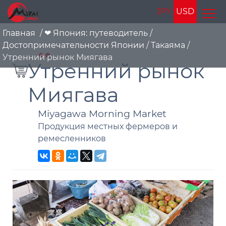
JPY
USD
Главная
/
❤ Япония: путеводитель
/
Достопримечательности Японии
/
Такаяма
/
Утренний рынок Миягава
Утренний рынок
Миягава
Miyagawa Morning Market
Продукция местных фермеров и
ремесленников