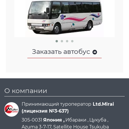
Заказать автобус
О компании
Принимающий туроператор
Ltd.Mirai
(лицензия №3-637)
305-0031
Япония ,
Ибараки ,
Цукуба ,
Azuma 3-7-17, Satellite House Tsukuba