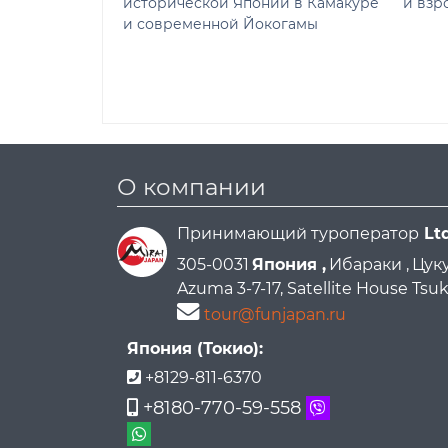
исторической Японии в Камакуре
и взр
и современной Йокогамы
О компании
Принимающий туроператор
Lt
305-0031
Япония ,
Ибараки ,
Цуку
Azuma 3-7-17, Satellite House Ts
tour@funjapan.ru
Япония (Токио):
+8129-811-6370
+8180-770-59-558