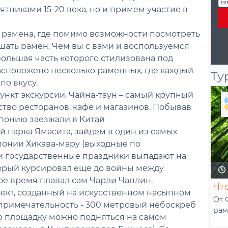
и
в
никами 15‐20 века, но и примем участие в
*
е
к
й рамена, где помимо возможности посмотреть
*
ушать рамен. Чем вы с вами и воспользуемся
большая часть которого стилизована под
расположено несколько раменных, где каждый
Ту
по вкусу.
ункт экскурсии. Чайна-таун – самый крупный
ство ресторанов, кафе и магазинов. Побывав
 Японию заезжали в Китай
 парка Ямасита, зайдем в один из самых
онии Хикава-мару (выходные по
ли государственные праздники выпадают на
торый курсировал еще до войны между
ое время плавал сам Чарли Чаплин.
Чт
ект, созданный на искусственном насыпном
От 
опримечательность - 300 метровый небоскреб
рам
ю площадку можно подняться на самом