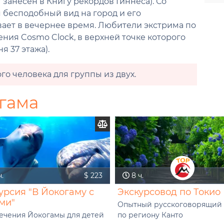
 занесен в Книгу рекордов Гиннеса). Со
 бесподобный вид на город и его
ает в вечернее время. Любители экстрима по
ния Cosmo Clock, в верхней точке которого
я 37 этажа).
го человека для группы из двух.
гама
.
$ 223
8 ч.
урсия "В Йокогаму с
Экскурсовод по Токио
ми"
Опытный русскоговорящий 
ечения Йокогамы для детей
по региону Канто