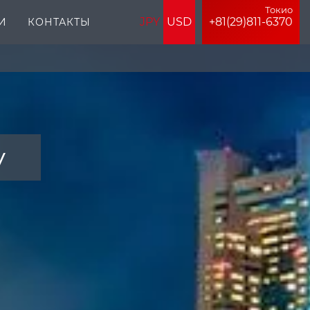
Токио
JPY
USD
+81(29)811-6370
И
КОНТАКТЫ
у