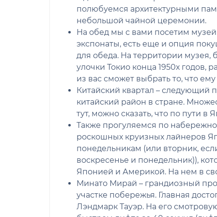
полюбуемся архитектурными памят
небольшой чайной церемонии.
На обед мы с вами посетим музе
экспонаты, есть еще и опция пок
для обеда. На территории музея, 
улочки Токио конца 1950х годов, 
из вас сможет выбрать то, что ему 
Китайский квартал – следующий п
китайский район в стране. Множе
тут, можно сказать, что по пути в
Также прогуляемся по набережной
роскошных круизных лайнеров Яп
понедельникам (или вторник, ес
воскресенье и понедельник)), ко
Японией и Америкой. На нем в св
Минато Мирай – грандиозный про
участке побережья. Главная дост
Лэндмарк Тауэр. На его смотрову