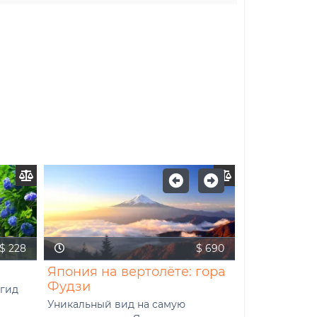
$ 228
$ 690
8 ч.
Япония на вертолёте: гора
Сопровож
Фудзи
Токио
гид
Уникальный вид на самую
Надежный п