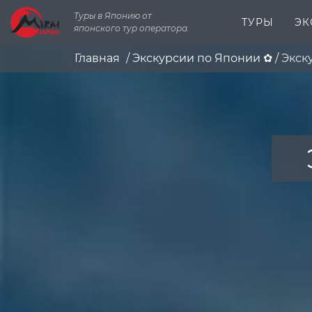
Туры в Японию от
ТУРЫ
ЭК
японского тур оператора.
Главная
/
Экскурсии по Японии ✿
/
Экск