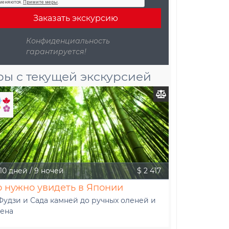
ры с текущей экскурсией
10 дней / 9 ночей
$ 2 417
о нужно увидеть в Японии
Фудзи и Сада камней до ручных оленей и
ена