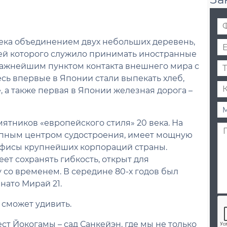
Ф
И
века объединением двух небольших деревень,
E
О
чей которого служило принимать иностранные
-
*
Т
m
важнейшим пунктом контакта внешнего мира с
е
a
сь впервые в Японии стали выпекать хлеб,
К
л
i
 а также первая в Японии железная дорога –
о
е
l
Д
М
л
ф
*
а
е
и
о
ятников «европейского стиля» 20 века. На
П
т
с
ч
н
упным центром судостроения, имеет мощную
р
а
я
е
офисы крупнейших корпораций страны.
и
э
ц
с
ет сохранять гибкость, открыт для
м
к
т
е
с
в
 со временем. В середине 80-х годов был
ч
к
о
нато Мирай 21.
а
у
ч
н
р
е
 сможет удивить.
и
с
л
е
т Йокогамы – сад Санкейэн, где мы не только
и
о