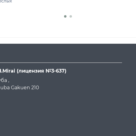
ослых
d.Mirai
(лицензия №3-637)
ба ,
ukuba Gakuen 210