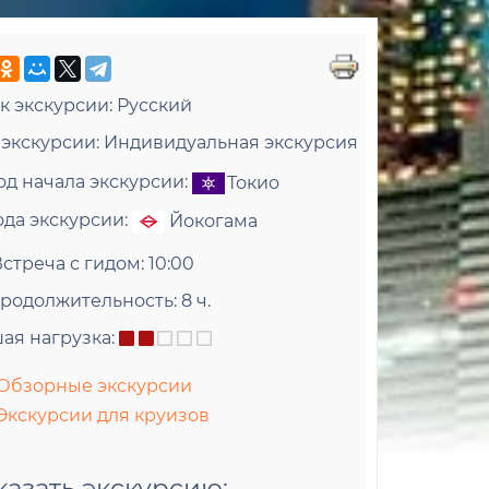
к экскурсии:
Русский
 экскурсии:
Индивидуальная экскурсия
од начала экскурсии:
Токио
ода экскурсии:
Йокогама
айский квартал
Парк Ямас
Встреча с гидом:
10:00
й крупный китайский район в
Роскошный ла
родолжительность:
8 ч.
нии
панорамный в
ая нагрузка:
Обзорные экскурсии
Экскурсии для круизов
казать экскурсию: