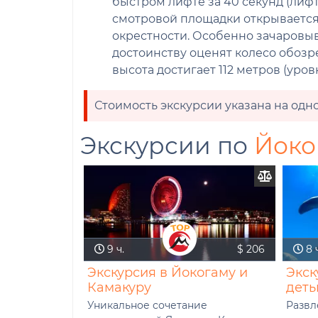
быстром лифте за 40 секунд (лифт
смотровой площадки открывается
окрестности. Особенно зачаровыв
достоинству оценят колесо обозре
высота достигает 112 метров (уровн
Стоимость экскурсии указана на одно
Экскурсии по
Йоко
9 ч.
$ 206
8 ч
Экскурсия в Йокогаму и
Экск
Камакуру
деть
Уникальное сочетание
Развл