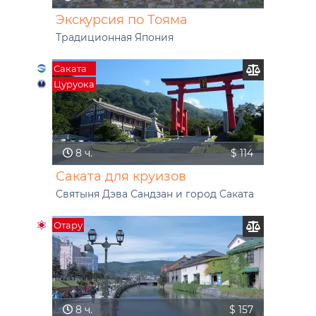
Экскурсия по Тояма
Традиционная Япония
Саката
Цуруока
8 ч.
$ 114
Саката для круизов
Святыня Дэва Сандзан и город Саката
Отару
8 ч.
$ 157