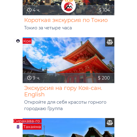
4 ч.
$ 104
Короткая экскурсия по Токио
Токио за четыре часа
Коя
9 ч.
$ 200
Экскурсия на гору Коя-сан.
English
Откройте для себя красоты горного
городкаю Группа
Сиракава-го
Такаяма