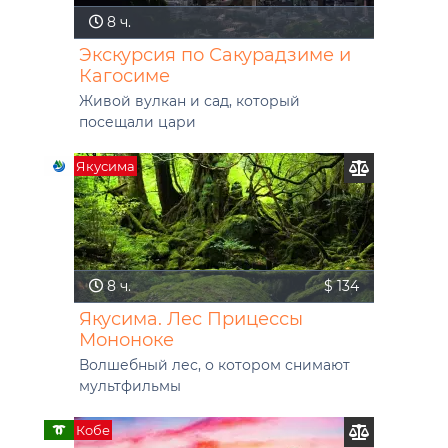
8 ч.
Экскурсия по Сакурадзиме и
Кагосиме
Живой вулкан и сад, который
посещали цари
Якусима
8 ч.
$ 134
Якусима. Лес Прицессы
Мононоке
Волшебный лес, о котором снимают
мультфильмы
Кобе