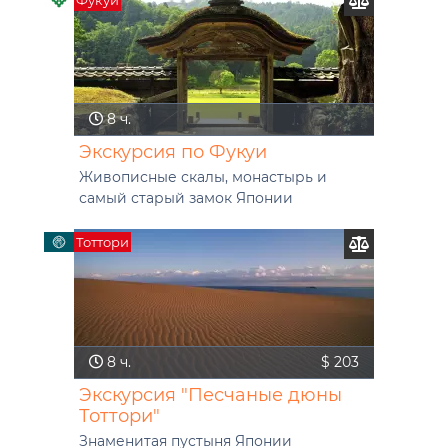
Фукуи
8 ч.
Экскурсия по Фукуи
Живописные скалы, монастырь и
самый старый замок Японии
Тоттори
8 ч.
$ 203
Экскурсия "Песчаные дюны
Тоттори"
Знаменитая пустыня Японии