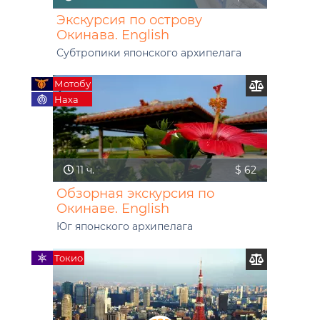
Экскурсия по острову
Окинава. English
Субтропики японского архипелага
Мотобу
Наха
11 ч.
$ 62
Обзорная экскурсия по
Окинаве. English
Юг японского архипелага
Токио