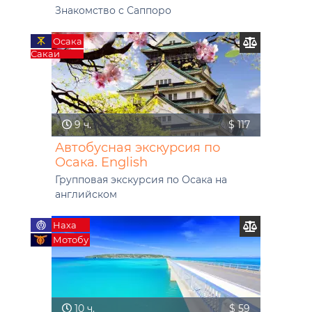
Знакомство с Саппоро
Осака
Сакаи
9 ч.
$ 117
Автобусная экскурсия по
Осака. English
Групповая экскурсия по Осака на
английском
Наха
Мотобу
10 ч.
$ 59