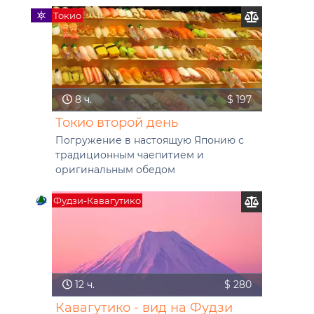
Токио
8 ч.
$ 197
Токио второй день
Погружение в настоящую Японию с
традиционным чаепитием и
оригинальным обедом
Фудзи-Кавагутико
12 ч.
$ 280
Кавагутико - вид на Фудзи