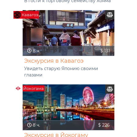
В гости к торговому семейству Хонма
Кавагоэ
8 ч.
$ 131
Экскурсия в Кавагоэ
Увидеть старую Японию своими
глазами
Йокогама
8 ч.
$ 226
Экскурсия в Йокогаму