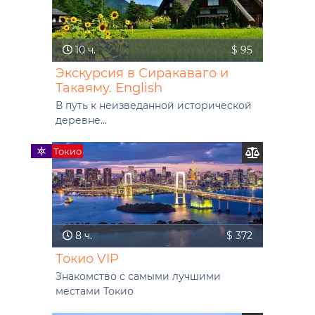
10 ч.
$ 95
Экскурсия в Сиракаваго и
Такаяму. English
В путь к неизведанной исторической
деревне...
Токио
8 ч.
$ 372
Токио VIP
Знакомство с самыми лучшими
местами Токио