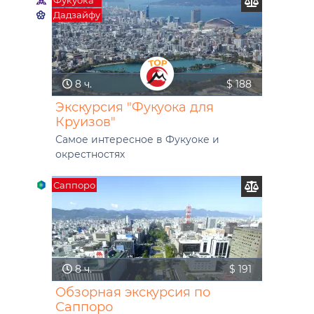
Фукуока
Дадзайфу
8 ч.
$ 188
Экскурсия "Фукуока для
Круизов"
Самое интересное в Фукуоке и
окрестностях
Саппоро
8 ч.
$ 191
Обзорная экскурсия по
Саппоро