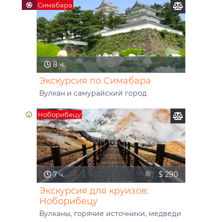
Симабара
8 ч.
Экскурсия по Симабара
Вулкан и самурайский город
Ноборибецу
7 ч.
$ 290
Экскурсия для круизов:
Ноборибецу
Вулканы, горячие источники, медведи