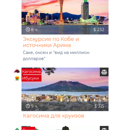
8 ч.
$ 232
Экскурсия по Кобе и
источники Арима
Саке, онсен и "вид на миллион
долларов"
Кагосима
Ибусуки
9 ч.
$ 315
Кагосима для круизов