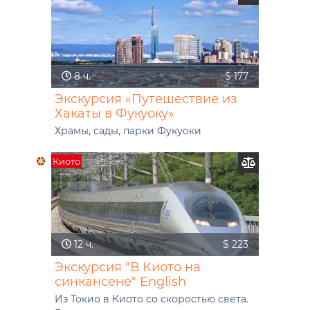
8 ч.
$ 177
Экскурсия «Путешествие из
Хакаты в Фукуоку»
Храмы, сады, парки Фукуоки
Киото
12 ч.
$ 223
Экскурсия "В Киото на
синкансене" English
Из Токио в Киото со скоростью света.