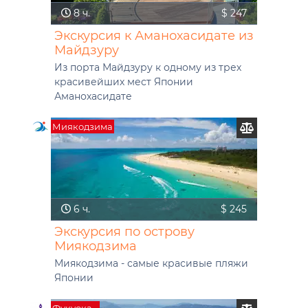
8 ч.
$ 247
Экскурсия к Аманохасидате из
Майдзуру
Из порта Майдзуру к одному из трех
красивейших мест Японии
Аманохасидате
Миякодзима
6 ч.
$ 245
Экскурсия по острову
Миякодзима
Миякодзима - самые красивые пляжи
Японии