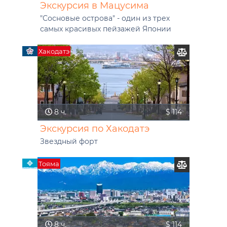
Экскурсия в Мацусима
"Сосновые острова" - один из трех
самых красивых пейзажей Японии
Хакодатэ
8 ч.
$ 114
Экскурсия по Хакодатэ
Звездный форт
Тояма
8 ч.
$ 114