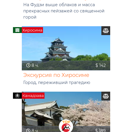
На Фудзи выше облаков и масса
прекрасных пейзажей со священной
горой
Хиросима
8 ч.
$ 142
Экскурсия по Хиросиме
Город, переживший трагедию
Канадзава
8 ч.
$ 189