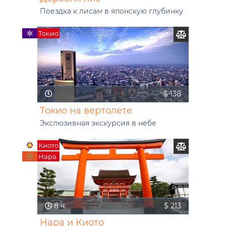
Поездка к лисам в японскую глубинку
Токио
$ 138
Токио на вертолете
Экслюзивная экскурсия в небе
Киото
Нара
8 ч.
$ 213
Нара и Киото