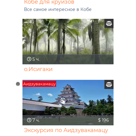
Кобе для круизов
Все самое интересное в Кобе
5 ч.
о.Исигаки
Аидзувакамацу
7 ч.
$ 196
Экскурсия по Аидзувакамацу