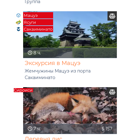
Группа
Мацуэ
Ясуги
Сакаиминато
8 ч.
Экскурсия в Мацуэ
Жемчужины Мацуэ из порта
Сакаиминато
Сироиси
7 ч.
$ 157
Деревня лис