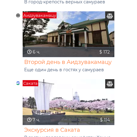
В город-крепость верных самураев
Аидзувакамацу
6 ч.
$ 172
Второй день в Аидзувакамацу
Еще один день в гостях у самураев
Саката
7 ч.
$ 114
Экскурсия в Саката