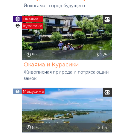
Йокогама - город будущего
Окаяма
Курасики
9 ч.
$ 225
Окаяма и Курасики
Живописная природа и потрясающий
замок
Мацусима
8 ч.
$ 114