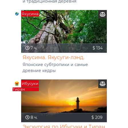
и традиционная деревня
Якусима
7 ч.
$ 134
Якусима. Якусуги-лэнд.
Японские субтропики и самые
древние кедры
Ибусуки
Тиран
8 ч.
$ 209
Экскурсия по Ибусуки и Тиран