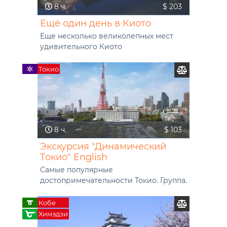
8 ч.
$ 203
Ещё один день в Киото
Еще несколько великолепных мест
удивительного Киото
Токио
8 ч.
$ 103
Экскурсия "Динамический
Токио" English
Самые популярные
достопримечательности Токио. Группа.
Кобе
Химэдзи