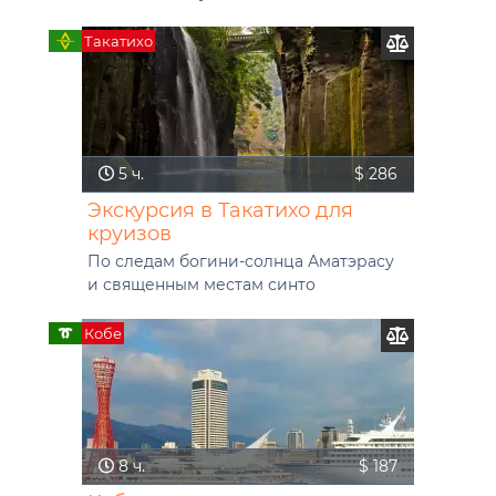
Такатихо
5 ч.
$ 286
Экскурсия в Такатихо для
круизов
По следам богини-солнца Аматэрасу
и священным местам синто
Кобе
8 ч.
$ 187