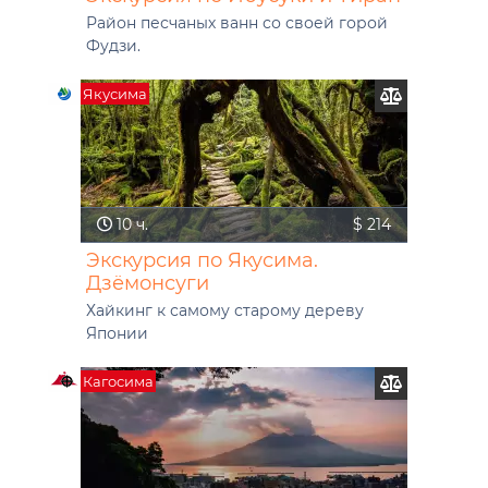
Район песчаных ванн со своей горой
Фудзи.
Якусима
10 ч.
$ 214
Экскурсия по Якусима.
Дзёмонсуги
Хайкинг к самому старому дереву
Японии
Кагосима