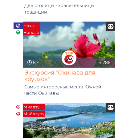
Две столицы - хранительницы
традиций
Наха
Нандзё
6 ч.
$ 286
Экскурсия "Окинава для
круизов"
Самые интересные места Южной
части Окинавы
Миядзу
Майдзуру