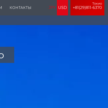
Токио
JPY
USD
+81(29)811-6370
И
КОНТАКТЫ
о