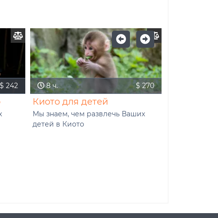
$ 242
8 ч.
$ 270
9 ч.
о
Киото для детей
Экскурсия
х
Мы знаем, чем развлечь Ваших
Древняя япон
детей в Киото
производство