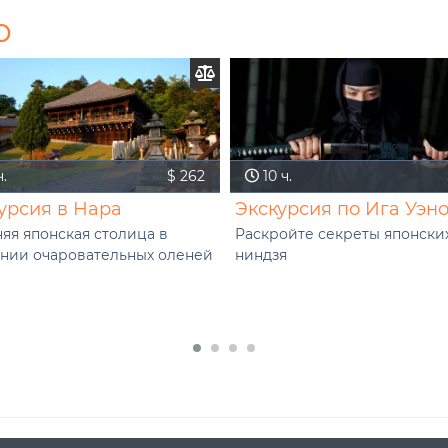
о
.
$ 262
10 ч.
урсия в Нара
Экскурсия по Ига Уэн
яя японская столица в
Раскройте секреты японски
нии очаровательных оленей
ниндзя