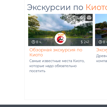
Экскурсии по
Киот
8 ч.
$ 241
8 ч
Обзорная экскурсия по
Экск
Киото
Древн
Самые известные места Киото,
компа
которые надо обязательно
посетить