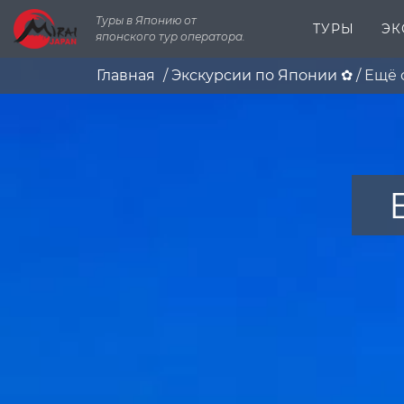
Туры в Японию от
ТУРЫ
ЭК
японского тур оператора.
Главная
/
Экскурсии по Японии ✿
/
Ещё 