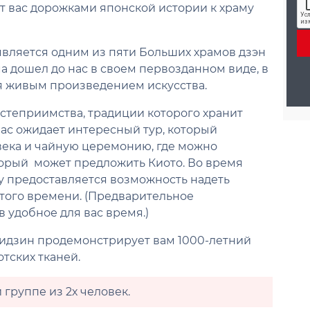
с
л
ет вас дорожками японской истории к храму
е
и
о
и
в
*
е
 является одним из пяти Больших храмов дзэн
к
а дошел до нас в своем первозданном виде, в
*
я живым произведением искусства.
остеприимства, традиции которого хранит
 вас ожидает интересный тур, который
 века и чайную церемонию, где можно
торый может предложить Киото. Во время
ту предоставляется возможность надеть
 того времени. (Предварительное
 удобное для вас время.)
сидзин продемонстрирует вам 1000-летний
отских тканей.
 группе из 2х человек.