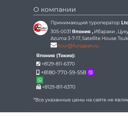
О компании
Принимающий туроператор
Lt
305-0031
Япония ,
Ибараки ,
Цуку
Azuma 3-7-17, Satellite House Ts
tour@funjapan.ru
Япония (Токио):
+8129-811-6370
+8180-770-59-558
+8129-811-6370
*Все указанные цены на сайте не явл
FunJapan.ru All rights reserved © 2015-2