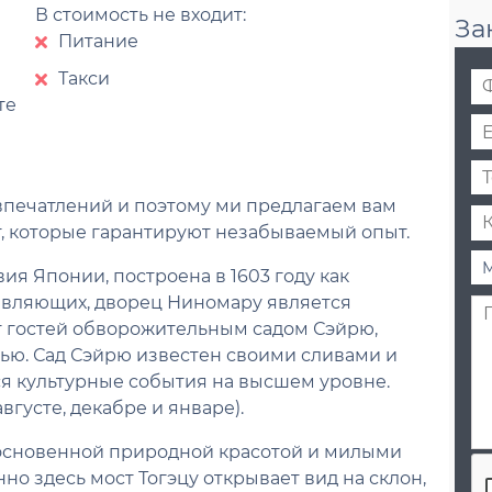
В стоимость не входит:
За
Питание
Такси
Ф
И
те
E
О
-
*
Т
m
е
a
впечатлений и поэтому ми предлагаем вам
К
л
i
, которые гарантируют незабываемый опыт.
о
е
l
Д
М
л
ф
*
ия Японии, построена в 1603 году как
а
е
и
о
тавляющих, дворец Ниномару является
П
т
с
ч
н
 гостей обворожительным садом Сэйрю,
р
а
я
е
и
э
ц
с
ю. Сад Сэйрю известен своими сливами и
м
к
т
ся культурные события на высшем уровне.
е
с
в
вгусте, декабре и январе).
ч
к
о
а
у
ч
основенной природной красотой и милыми
н
р
е
о здесь мост Тогэцу открывает вид на склон,
и