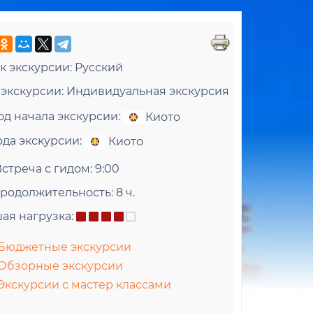
к экскурсии:
Русский
 экскурсии:
Индивидуальная экскурсия
од начала экскурсии:
Киото
ода экскурсии:
Киото
м Тэнрю-дзи
Тондая
Встреча с гидом:
9:00
 Небесного Дракона
Традиционный
родолжительность:
8 ч.
ая нагрузка:
Бюджетные экскурсии
Обзорные экскурсии
Экскурсии с мастер классами