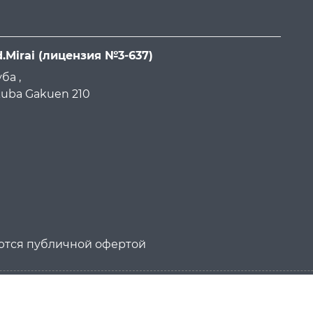
d.Mirai
(лицензия №3-637)
ба ,
ukuba Gakuen 210
яются публичной офертой
026