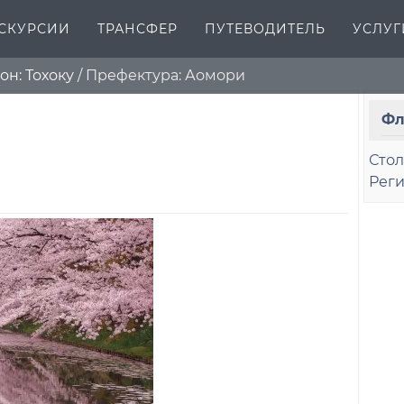
СКУРСИИ
ТРАНСФЕР
ПУТЕВОДИТЕЛЬ
УСЛУГ
он: Тохоку
/
Префектура: Аомори
Фл
Сто
Рег