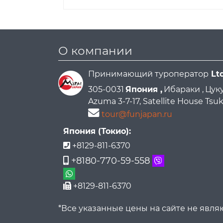
О компании
Принимающий туроператор
Lt
305-0031
Япония ,
Ибараки ,
Цуку
Azuma 3-7-17, Satellite House Ts
tour@funjapan.ru
Япония (Токио):
+8129-811-6370
+8180-770-59-558
+8129-811-6370
*Все указанные цены на сайте не явл