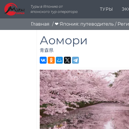
Туры в Японию от
ТУРЫ
ЭК
японского тур оператора.
Главная
/
❤ Япония: путеводитель
/
Реги
Аомори
青森県