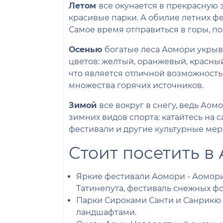
Летом
все окунается в прекрасную 
красивые парки. А обилие летних фе
Самое время отправиться в горы, по
Осенью
богатые леса Аомори укры
цветов: желтый, оранжевый, красный
что является отличной возможностью
множества горячих источников.
Зимой
все вокруг в снегу, ведь Ао
зимних видов спорта: катайтесь на 
фестивали и другие культурные мер
Стоит посетить в
Яркие фестивали Аомори - Аомори
Татинепута, фестиваль снежных ф
Парки Сироками Санти и Санрикю
ландшафтами.