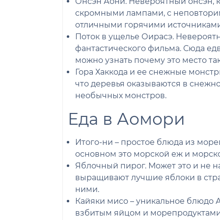
Онсэн Аони. Невероятный онсэн,
скромными лампами, с неповтори
отличными горячими источниками 
Поток в ущелье Оирасэ. Невероят
фантастического фильма. Сюда едв
можно узнать почему это место та
Гора Хаккода и ее снежные монстры
что деревья оказываются в снежн
необычных монстров.
Еда в Аомори
Итого-ни – простое блюда из мор
основном это морской еж и морско
Яблочный пирог. Может это и не 
выращивают лучшие яблоки в стра
ними.
Кайяки мисо – уникальное блюдо А
взбитым яйцом и морепродуктами 