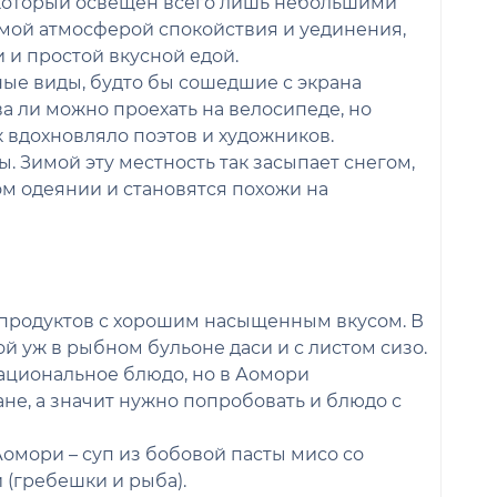
 который освещен всего лишь небольшими
мой атмосферой спокойствия и уединения,
и простой вкусной едой.
ные виды, будто бы сошедшие с экрана
а ли можно проехать на велосипеде, но
к вдохновляло поэтов и художников.
. Зимой эту местность так засыпает снегом,
ом одеянии и становятся похожи на
епродуктов с хорошим насыщенным вкусом. В
й уж в рыбном бульоне даси и с листом сизо.
национальное блюдо, но в Аомори
не, а значит нужно попробовать и блюдо с
омори – суп из бобовой пасты мисо со
(гребешки и рыба).