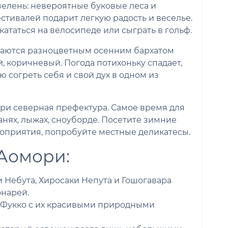
зелень: невероятные буковые леса и
стивалей подарит легкую радость и веселье.
кататься на велосипеде или сыграть в гольф.
ваются разноцветным осенним бархатом
, коричневый. Погода потихоньку спадает,
 согреть себя и свой дух в одном из
мори северная префектура. Самое время для
санях, лыжах, сноуборде. Посетите зимние
оприятия, попробуйте местные деликатесы.
 Аомори:
 Небута, Хиросаки Непута и Гошогавара
онарей.
 Фукко с их красивыми природными