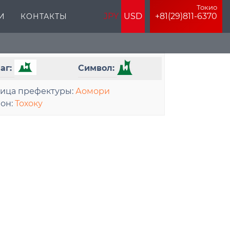
Токио
JPY
USD
+81(29)811-6370
И
КОНТАКТЫ
аг:
Символ:
лица префектуры:
Аомори
ион:
Тохоку