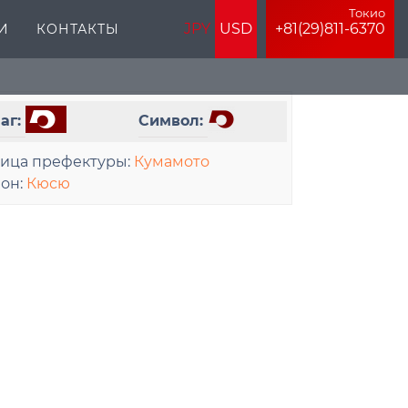
Токио
JPY
USD
+81(29)811-6370
И
КОНТАКТЫ
аг:
Символ:
лица префектуры:
Кумамото
ион:
Кюсю