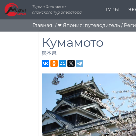
Туры в Японию от
ТУРЫ
ЭК
японского тур оператора.
Главная
/
❤ Япония: путеводитель
/
Реги
Кумамото
熊本県