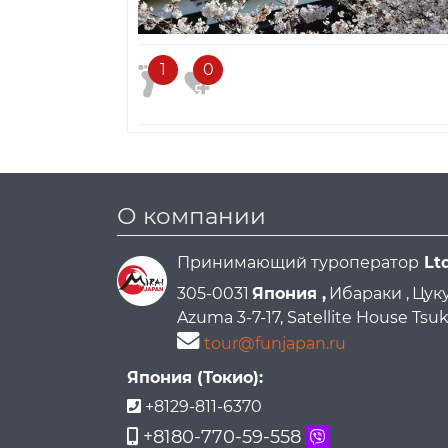
1
0
О компании
Принимающий туроператор
Lt
305-0031
Япония ,
Ибараки ,
Цуку
Azuma 3-7-17, Satellite House Ts
tour@funjapan.ru
Япония (Токио):
+8129-811-6370
+8180-770-59-558