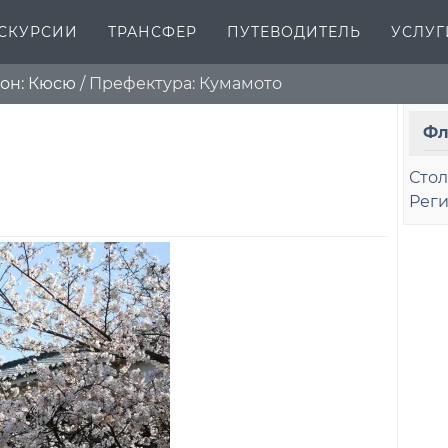
СКУРСИИ
ТРАНСФЕР
ПУТЕВОДИТЕЛЬ
УСЛУГ
он: Кюсю
/
Префектура: Кумамото
Фл
Сто
Рег