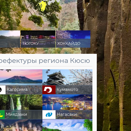
ТЮГОКУ
ХОККАЙДО
рефектуры региона Кюсю
Кагосима
Кумамото
Миядзаки
Нагасаки