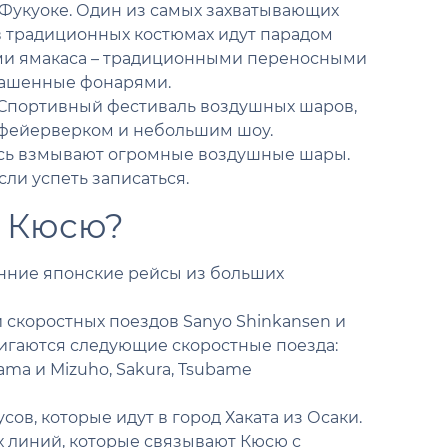
 Фукуоке. Один из самых захватывающих
 традиционных костюмах идут парадом
ми ямакаса – традиционными переносными
рашенные фонарями.
ага. Спортивный фестиваль воздушных шаров,
 фейерверком и небольшим шоу.
ысь взмывают огромные воздушные шары.
сли успеть записаться.
о Кюсю?
енние японские рейсы из больших
и скоростных поездов Sanyo Shinkansen и
вигаются следующие скоростные поезда:
dama и Mizuho, Sakura, Tsubame
усов, которые идут в город Хаката из Осаки.
их линий, которые связывают Кюсю с