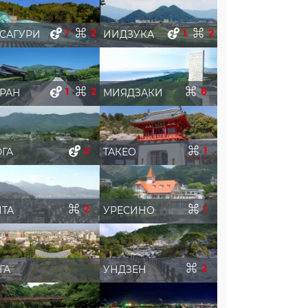
1
2
1
2
САГУРИ
ИИДЗУКА
1
2
6
РАН
МИЯДЗАКИ
2
1
ГА
ТАКЕО
2
1
ТА
УРЕСИНО
2
ГА
УНДЗЕН