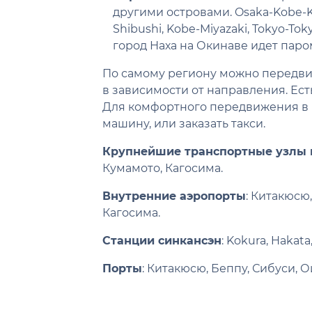
другими островами. Osaka-Kobe-K
Shibushi, Kobe-Miyazaki, Tokyo-To
город Наха на Окинаве идет паро
По самому региону можно передви
в зависимости от направления. Ест
Для комфортного передвижения в 
машину, или заказать такси.
Крупнейшие транспортные узлы 
Кумамото, Кагосима.
Внутренние аэропорты
: Китакюсю
Кагосима.
Станции синкансэн
: Kokura, Haka
Порты
: Китакюсю, Беппу, Сибуси, О