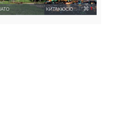
1
АТО
КИТАКЮСЮ