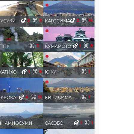
2
5
2
14
УСУКИ
КАГОСИМА
2
1
8
ППУ
КУМАМОТО
1
6
1
КАТИХО
ЮФУ
4
13
1
УКУОКА
КИРИСИМА
1
1
ИНАМИОСУМИ
САСЭБО