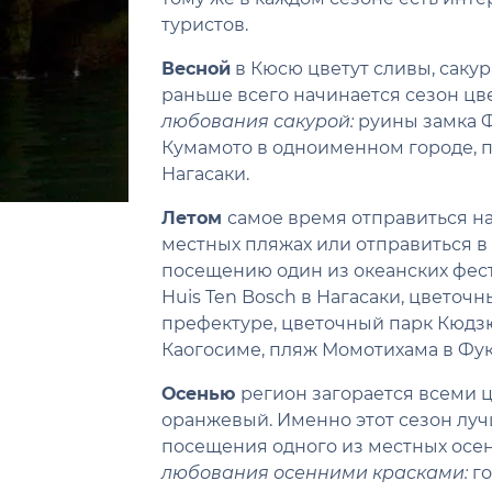
туристов.
Весной
в Кюсю цветут сливы, сакур
раньше всего начинается сезон цв
любования сакурой:
руины замка Ф
Кумамото в одноименном городе, па
Нагасаки.
Летом
самое время отправиться на
местных пляжах или отправиться в 
посещению один из океанских фес
Huis Ten Bosch в Нагасаки, цветоч
префектуре, цветочный парк Кюдз
Каогосиме, пляж Момотихама в Фук
Осенью
регион загорается всеми ц
оранжевый. Именно этот сезон лучш
посещения одного из местных осе
любования осенними красками:
го