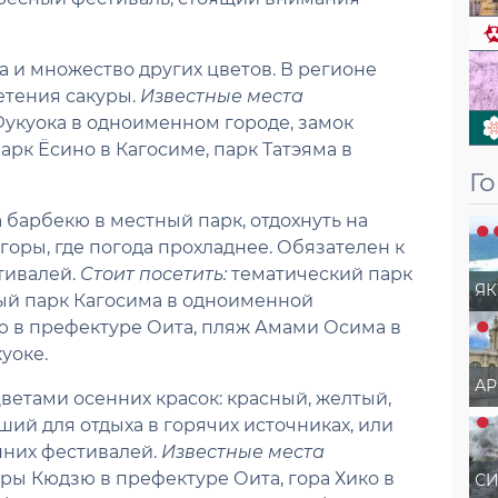
а и множество других цветов. В регионе
етения сакуры.
Известные места
укуока в одноименном городе, замок
рк Ёсино в Кагосиме, парк Татэяма в
Г
 барбекю в местный парк, отдохнуть на
горы, где погода прохладнее. Обязателен к
тивалей.
Стоит посетить:
тематический парк
Я
ный парк Кагосима в одноименной
ю в префектуре Оита, пляж Амами Осима в
уоке.
АР
ветами осенних красок: красный, желтый,
ий для отдыха в горячих источниках, или
нних фестивалей.
Известные места
ры Кюдзю в префектуре Оита, гора Хико в
СИ