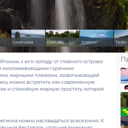
ОКИНАВА
СИКОКУ
ТОХОКУ
ТЮБУ
П
 Японии, к юго-западу от главного острова
ми омолаживающими горячими
ами, мирными пляжами, захватывающей
есь можно встретить как современную
ак и спокойную мирную простоту, которой
егиона можно наслаждаться всесезонно. К
ересный фестиваль, стоящий внимания