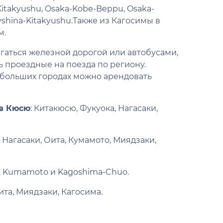
itakyushu, Osaka-Kobe-Beppu, Osaka-
kyshina-Kitakyushu.Также из Кагосимы в
м.
гаться железной дорогой или автобусами,
ь проездные на поезда по региону.
больших городах можно арендовать
в Кюсю
: Китакюсю, Фукуока, Нагасаки,
, Нагасаки, Оита, Кумамото, Миядзаки,
ta, Kumamoto и Kagoshima-Chuo.
ита, Миядзаки, Кагосима.