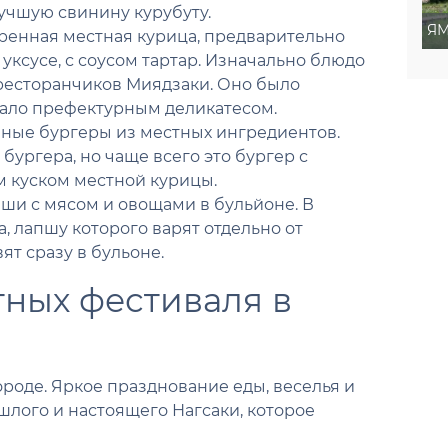
учшую свинину курубуту.
ЯМ
ренная местная курица, предварительно
уксусе, с соусом тартар. Изначально блюдо
ресторанчиков Миядзаки. Оно было
стало префектурным деликатесом.
мные бургеры из местных ингредиентов.
бургера, но чаще всего это бургер с
м куском местной курицы.
пши с мясом и овощами в бульйоне. В
, лапшу которого варят отдельно от
ят сразу в бульоне.
тных фестиваля в
роде. Яркое празднование еды, веселья и
шлого и настоящего Нагсаки, которое