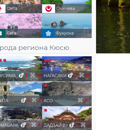
Оита
Окинава
Сага
Фукуока
орода региона Кюсю
3
12
2
10
КУСИМА
НАГАСАКИ
1
5
4
ИТА
АСО
1
6
2
4
МАБАРА
ДАДЗАЙФУ