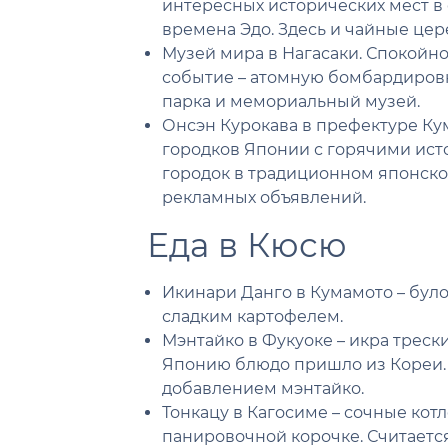
интересных исторических мест в 
времена Эдо. Здесь и чайные цере
Музей мира в Нагасаки. Спокойно
событие – атомную бомбардировк
парка и мемориальный музей.
Онсэн Курокава в префектуре Ку
городков Японии с горячими ис
городок в традиционном японско
рекламных объявлений.
Еда в Кюсю
Икинари Данго в Кумамото – було
сладким картофелем.
Мэнтайко в Фукуоке – икра треск
Японию блюдо пришло из Кореи. 
добавлением мэнтайко.
Тонкацу в Кагосиме – сочные кот
панировочной корочке. Считается,