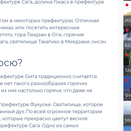
фектуре Сага, долина Гокасэ в префектуре
ИБ
гом в некоторых префектурах. Отличная
никах, или посетить интересные
етить
: гора Тэндзан в Оги, горячие
га, святилище Такатихо в Миядзаки, онсэн
БЕ
Кюсю?
ТА
рефектуре Оита традиционно считается
е нет такого разнообразия горячих
 из них настолько горячи, что даже не
Ф
префектуре Фукуоке. Святилище, которое
анный дух. По всей огромное территории
, которые прекрасно цветут весной.
М
префектуре Сага. Одно из самых