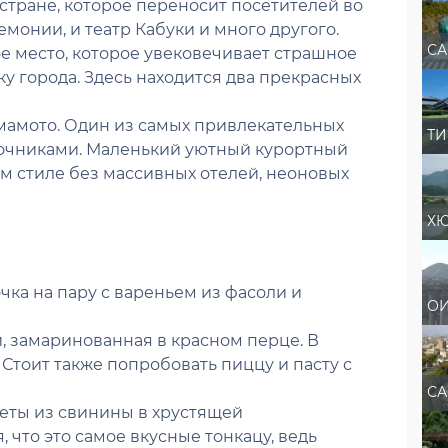
стране, которое переносит посетителей во
монии, и театр Кабуки и много другого.
СА
е место, которое увековечивает страшное
у города. Здесь находится два прекрасных
мамото. Один из самых привлекательных
ТИ
точниками. Маленький уютный курортный
м стиле без массивных отелей, неоновых
ХЮ
чка на пару с вареньем из фасоли и
ОИ
и, замаринованная в красном перце. В
Стоит также попробовать пиццу и пасту с
СА
леты из свинины в хрустящей
 что это самое вкусные тонкацу, ведь