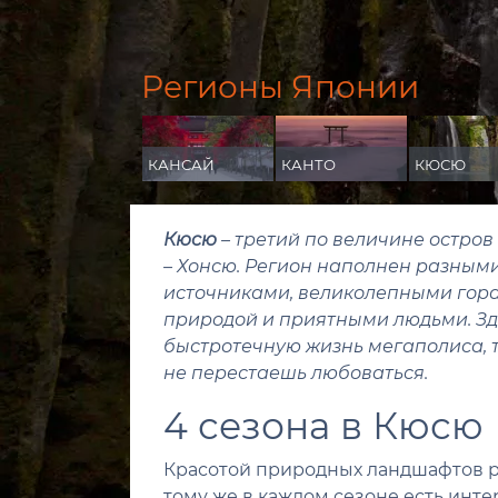
Регионы Японии
КАНСАЙ
КАНТО
КЮСЮ
Кюсю
– третий по величине остров
– Хонсю. Регион наполнен разны
источниками, великолепными гор
природой и приятными людьми. Зд
быстротечную жизнь мегаполиса, т
не перестаешь любоваться.
4 сезона в Кюсю
Красотой природных ландшафтов р
тому же в каждом сезоне есть инт