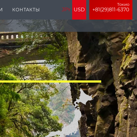
Токио
JPY
USD
+81(29)811-6370
И
КОНТАКТЫ