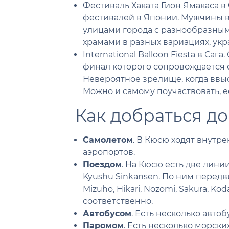
Фестиваль Хаката Гион Ямакаса в
фестивалей в Японии. Мужчины в
улицами города с разнообразны
храмами в разных вариациях, ук
International Balloon Fiesta в С
финал которого сопровождается
Невероятное зрелище, когда вв
Можно и самому поучаствовать, е
Как добраться д
Самолетом
. В Кюсю ходят внутр
аэропортов.
Поездом
. На Кюсю есть две лини
Kyushu Sinkansen. По ним перед
Mizuho, Hikari, Nozomi, Sakura, Ko
соответственно.
Автобусом
. Есть несколько автоб
Паромом
. Есть несколько морск