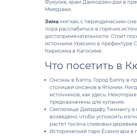
Фукуоке, храм Даикодзен-дзи в пре
Миядзаки.
Зима
мягкая, с периодическим сне
пора расслабиться в горячих источ
достопримечательности.
Стоит пос
источники Уресино в префектуре Са
Кирисима в Кагосиме.
Что посетить в 
Онсэны в Бэппу. Город Бэппу в п
столицей онсэнов в Японии. Нигд
источников, как здесь. Некоторые
предназначены для купания.
Святилище Дайздафу Тэнмангу в 
возведено, чтобы успокоить изгн
растет тысяча сливовых деревьев
Исторический парк Ёсиногари в 