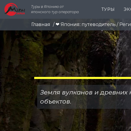
Туры в Японию от
ТУРЫ
ЭК
японского тур оператора.
Главная
/
❤ Япония: путеводитель
/
Реги
Земля вулканов и древних
объектов.