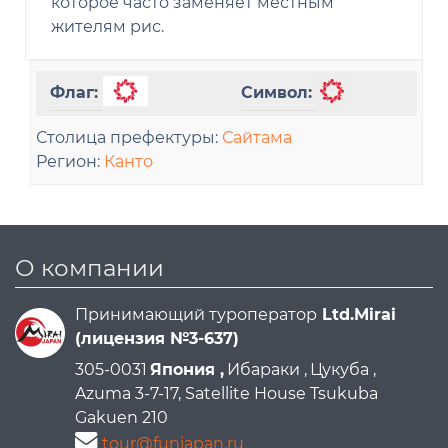
которое часто заменяет местным
жителям рис.
Флаг:
Символ:
Столица префектуры:
Сайтама
Регион:
Канто
О компании
Принимающий туроператор
Ltd.Mirai
(лицензия №3-637)
305-0031
Япония ,
Ибараки ,
Цукуба ,
Azuma 3-7-17, Satellite House Tsukuba
Gakuen 210
tour@funjapan.ru