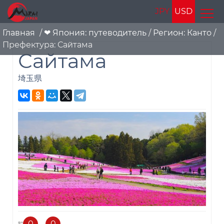
JPY
USD
Главная
/
❤ Япония: путеводитель
/
Регион: Канто
/
Префектура: Сайтама
Сайтама
埼玉県
0
0