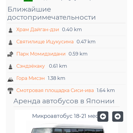
Ближайшие
достопримечательности
Храм Дайган-дзи
0.40 km
Святилище Ицукусима
0.47 km
Парк Момидзидани
0.59 km
Сэндзёкаку
0.61 km
Гора Мисэн
1.38 km
Смотровая площадка Сиси-ива
1.64 km
Аренда автобусов в Японии
Микроавтобус 18-21 мест