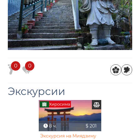
0
0
Экскурсии
Хиросима
8 ч.
$ 201
Экскурсия на Миядзиму