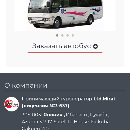
Заказать автобус
О компании
Принимающий туроператор
Ltd.Mirai
(лицензия №3-637)
305-0031
Япония ,
Ибараки ,
Цукуба ,
Azuma 3-7-17, Satellite House Tsukuba
Gakuen 210