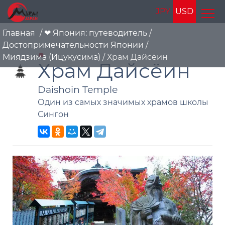
JPY
USD
Главная
/
❤ Япония: путеводитель
/
Достопримечательности Японии
/
Миядзима (Ицукусима)
/
Храм Дайсёин
Храм Дайсёин
Daishoin Temple
Один из самых значимых храмов школы
Сингон