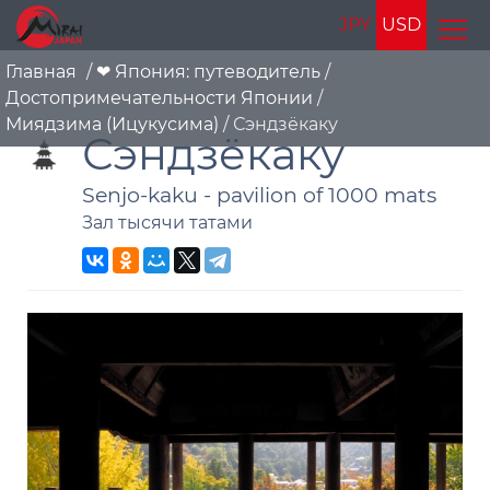
JPY
USD
Главная
/
❤ Япония: путеводитель
/
Достопримечательности Японии
/
Миядзима (Ицукусима)
/
Сэндзёкаку
Сэндзёкаку
Senjo-kaku - pavilion of 1000 mats
Зал тысячи татами