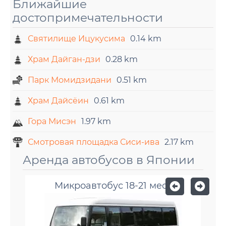
Ближайшие
достопримечательности
Святилище Ицукусима
0.14 km
Храм Дайган-дзи
0.28 km
Парк Момидзидани
0.51 km
Храм Дайсёин
0.61 km
Гора Мисэн
1.97 km
Смотровая площадка Сиси-ива
2.17 km
Аренда автобусов в Японии
Микроавтобус 18-21 мест