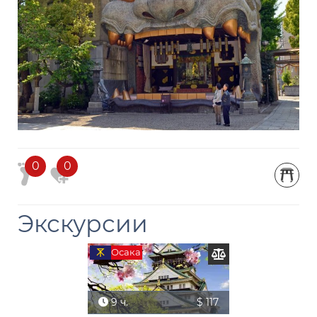
0
0
Экскурсии
Осака
9 ч.
$ 117