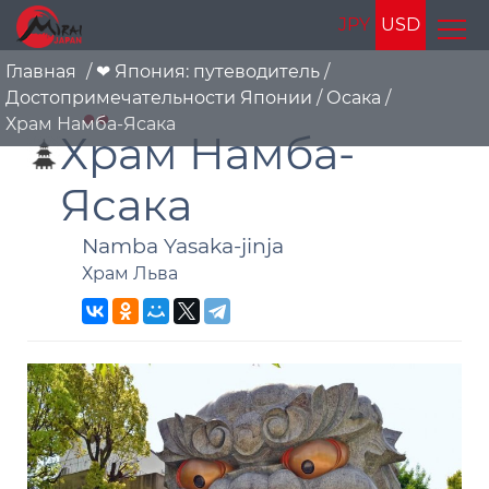
JPY
USD
Главная
/
❤ Япония: путеводитель
/
Достопримечательности Японии
/
Осака
/
Храм Намба-Ясака
Храм Намба-
Ясака
Namba Yasaka-jinja
Храм Льва