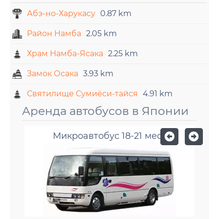
Абэ-но-Харукасу
0.87 km
Район Намба
2.05 km
Храм Намба-Ясака
2.25 km
Замок Осака
3.93 km
Святилище Сумиёси-тайся
4.91 km
Аренда автобусов в Японии
Микроавтобус 18-21 мест