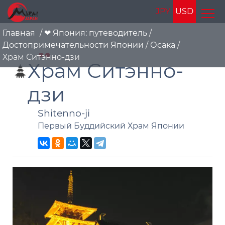
JPY
USD
Главная
/
❤ Япония: путеводитель
/
Достопримечательности Японии
/
Осака
/
Храм Ситэнно-дзи
Храм Ситэнно-
дзи
Shitenno-ji
Первый Буддийский Храм Японии