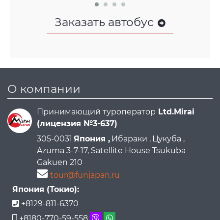
Заказать автобус
О компании
Принимающий туроператор
Ltd.Mirai
(лицензия №3-637)
305-0031
Япония ,
Ибараки ,
Цукуба ,
Azuma 3-7-17, Satellite House Tsukuba
Gakuen 210
tour@funjapan.ru
Япония (Токио):
+8129-811-6370
+8180-770-59-558