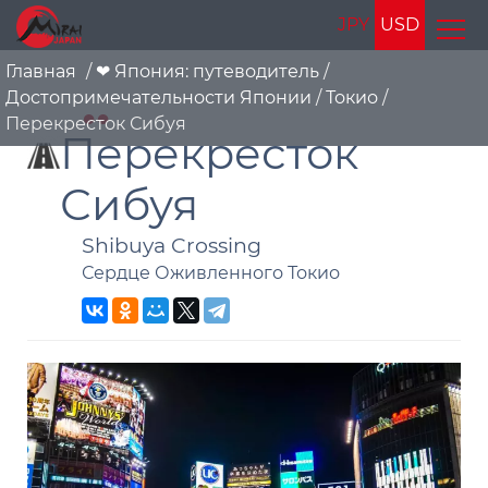
JPY
USD
Главная
/
❤ Япония: путеводитель
/
Достопримечательности Японии
/
Токио
/
Перекресток Сибуя
Перекресток
Сибуя
Shibuya Crossing
Сердце Оживленного Токио