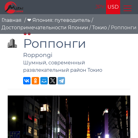
JPY
USD
Главная
/
❤ Япония: путеводитель
/
Достопримечательности Японии
/
Токио
/
Роппонги
Роппонги
Roppongi
Шумный, современный
развлекательный район Токио