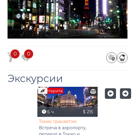
0
0
Экскурсии
Нарита
6 ч.
$ 215
Токио транзитом
Встреча в аэропорту,
переезд в Токио и