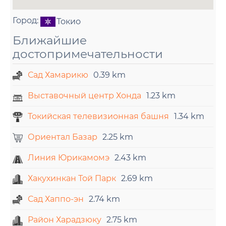
Город:
Токио
Ближайшие
достопримечательности
Сад Хамарикю
0.39 km
Выставочный центр Хонда
1.23 km
Токийская телевизионная башня
1.34 km
Ориентал Базар
2.25 km
Линия Юрикамомэ
2.43 km
Хакухинкан Той Парк
2.69 km
Сад Хаппо-эн
2.74 km
Район Харадзюку
2.75 km