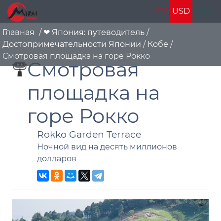
JPY
USD
Главная
/
❤ Япония: путеводитель
/
Достопримечательности Японии
/
Кобе
/
Смотровая площадка на горе Рокко
Смотровая
площадка на
горе Рокко
Rokko Garden Terrace
Ночной вид на десять миллионов
долларов