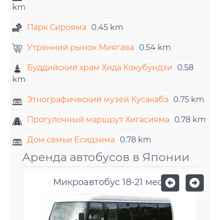
km
Парк Сирояма
0.45 km
Утренний рынок Миягава
0.54 km
Буддийский храм Хида Кокубундзи
0.58
km
Этнографический музей Кусакабэ
0.75 km
Прогулочный маршрут Хигасияма
0.78 km
Дом семьи Ёсидзима
0.78 km
Аренда автобусов в Японии
Микроавтобус 18-21 мест