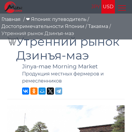
JPY
USD
Главная
/
❤ Япония: путеводитель
/
Достопримечательности Японии
/
Такаяма
/
Утренний рынок Дзинъя-маэ
Утренний рынок
Дзинъя-маэ
Jinya-mae Morning Market
Продукция местных фермеров и
ремесленников