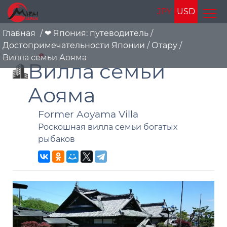
JPY
USD
Главная
/
❤ Япония: путеводитель
/
Достопримечательности Японии
/
Отару
/
Вилла семьи Аояма
Вилла семьи
Аояма
Former Aoyama Villa
Роскошная вилла семьи богатых
рыбаков