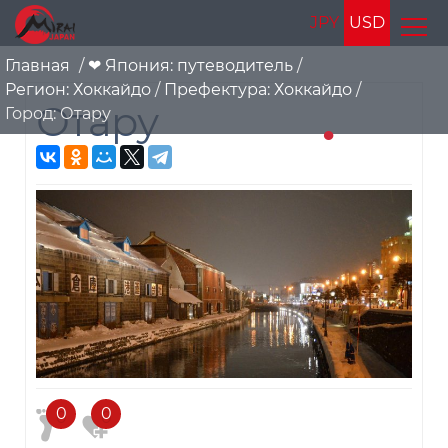
JPY
USD
Главная
/
❤ Япония: путеводитель
/
Регион: Хоккайдо
/
Префектура: Хоккайдо
/
Отару
Город: Отару
0
0