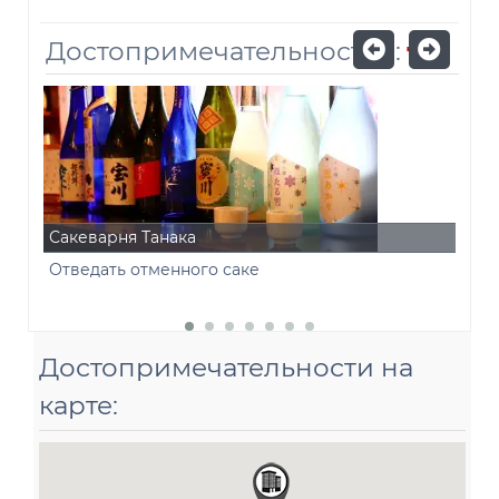
Достопримечательностей:
7
Сакеварня Танака
Вил
Отведать отменного саке
Рос
Достопримечательности на
карте: