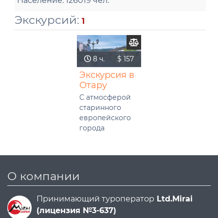
Население:
126019 чел.
Экскурсий:
1
8 ч.
8 ч.
$ 157
$ 157
Экскурсия в
Отару
С атмосферой
старинного
европейского
города
О компании
Принимающий туроператор
Ltd.Mirai
(лицензия №3-637)