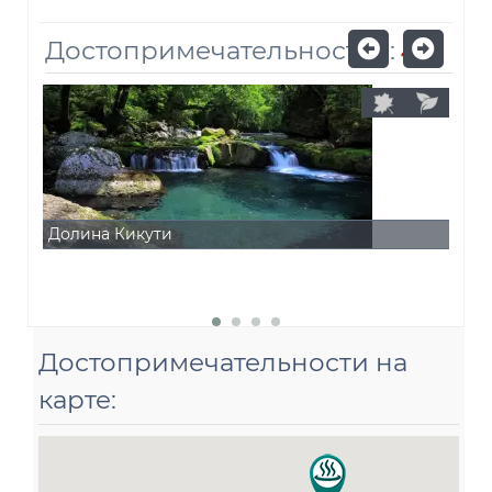
Достопримечательностей:
4
Долина Кикути
Рав
Достопримечательности на
карте: