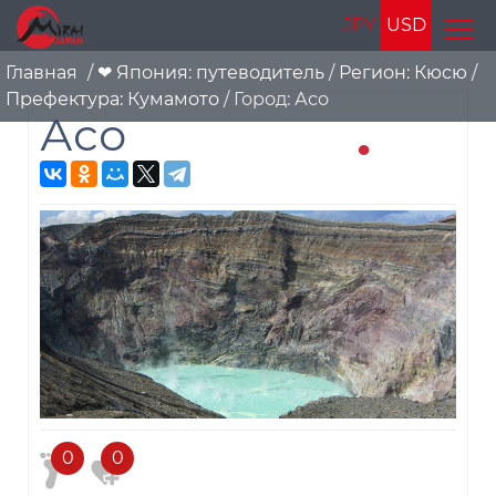
JPY
USD
Главная
/
❤ Япония: путеводитель
/
Регион: Кюсю
/
Префектура: Кумамото
/
Город: Асо
Асо
0
0