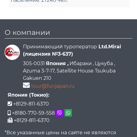
Население:
27240 чел.
О компании
Принимающий туроператор
Ltd.Mirai
(лицензия №3-637)
305-0031
Япония ,
Ибараки ,
Цукуба ,
Azuma 3-7-17, Satellite House Tsukuba
Gakuen 210
tour@funjapan.ru
Япония (Токио):
+8129-811-6370
+8180-770-59-558
+8129-811-6370
*Все указанные цены на сайте не являются