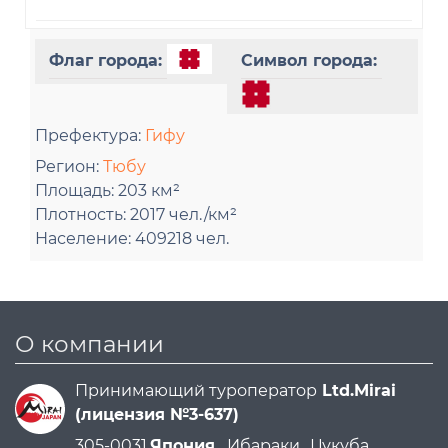
Флаг города:
Символ города:
Префектура:
Гифу
Регион:
Тюбу
Площадь:
203 км²
Плотность:
2017 чел./км²
Население:
409218 чел.
О компании
Принимающий туроператор
Ltd.Mirai
(лицензия №3-637)
305-0031
Япония ,
Ибараки ,
Цукуба ,