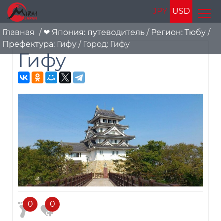
JPY
USD
Главная
/
❤ Япония: путеводитель
/
Регион: Тюбу
/
Префектура: Гифу
/
Город: Гифу
Гифу
0
0