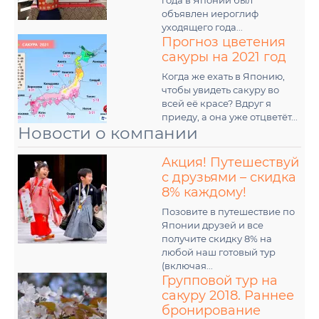
года в Японии был
объявлен иероглиф
уходящего года...
Прогноз цветения
сакуры на 2021 год
Когда же ехать в Японию,
чтобы увидеть сакуру во
всей её красе? Вдруг я
приеду, а она уже отцветёт...
Новости о компании
Акция! Путешествуй
с друзьями – скидка
8% каждому!
Позовите в путешествие по
Японии друзей и все
получите скидку 8% на
любой наш готовый тур
(включая...
Групповой тур на
сакуру 2018. Раннее
бронирование