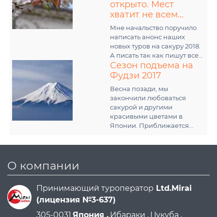
открыто. Мест
хватит не всем...
Мне начальство поручило
написать анонс наших
новых туров на сакуру 2018.
А писать так как пишут все...
Сезон подъема на
Фудзи 2017
Весна позади, мы
закончили любоваться
сакурой и другими
красивыми цветами в
Японии. Приближается...
О компании
Принимающий туроператор
Ltd.Mirai
(лицензия №3-637)
305-0031
Япония ,
Ибараки ,
Цукуба ,