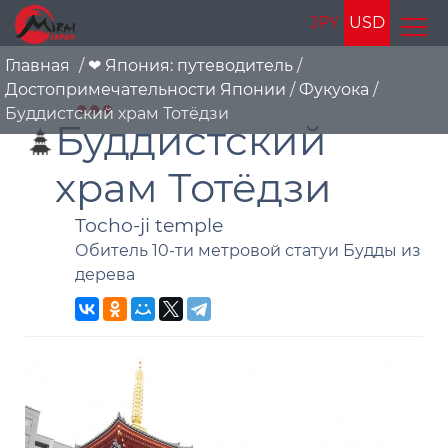
JPY
USD
Главная
/
❤ Япония: путеводитель
/
Достопримечательности Японии
/
Фукуока
/
Буддистский храм Тотёдзи
Буддистский
храм Тотёдзи
Tocho-ji temple
Обитель 10-ти метровой статуи Будды из
дерева