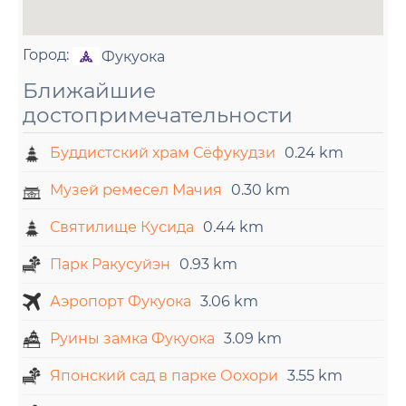
Город:
Фукуока
Ближайшие
достопримечательности
Буддистский храм Сёфукудзи
0.24 km
Музей ремесел Мачия
0.30 km
Святилище Кусида
0.44 km
Парк Ракусуйэн
0.93 km
Аэропорт Фукуока
3.06 km
Руины замка Фукуока
3.09 km
Японский сад в парке Оохори
3.55 km