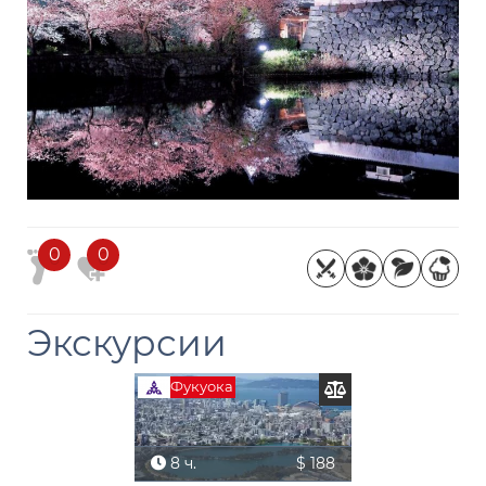
0
0
Экскурсии
Фукуока
8 ч.
$ 188