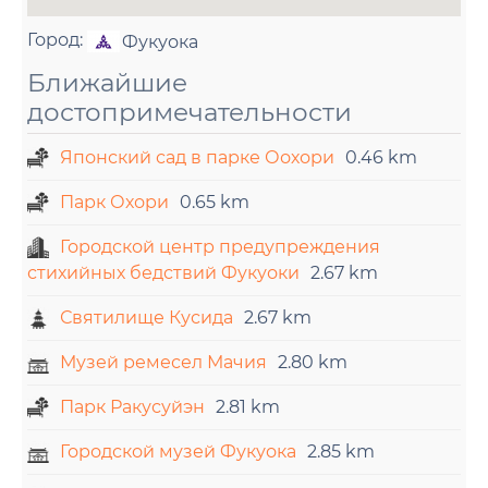
Город:
Фукуока
Ближайшие
достопримечательности
Японский сад в парке Оохори
0.46 km
Парк Охори
0.65 km
Городской центр предупреждения
стихийных бедствий Фукуоки
2.67 km
Святилище Кусида
2.67 km
Музей ремесел Мачия
2.80 km
Парк Ракусуйэн
2.81 km
Городской музей Фукуока
2.85 km