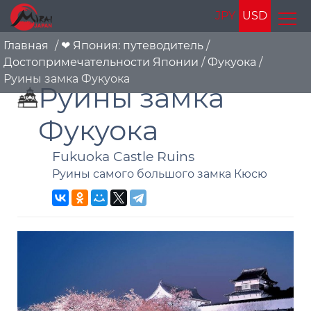
JPY
USD
Главная
/
❤ Япония: путеводитель
/
Достопримечательности Японии
/
Фукуока
/
Руины замка Фукуока
Руины замка
Фукуока
Fukuoka Castle Ruins
Руины самого большого замка Кюсю