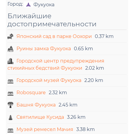
Город:
Фукуока
Ближайшие
достопримечательности
Японский сад в парке Оохори
0.37 km
Руины замка Фукуока
0.65 km
Городской центр предупреждения
стихийных бедствий Фукуоки
2.02 km
Городской музей Фукуока
2.20 km
Robosquare
2.32 km
Башня Фукуока
2.45 km
Святилище Кусида
3.26 km
Музей ремесел Мачия
3.38 km