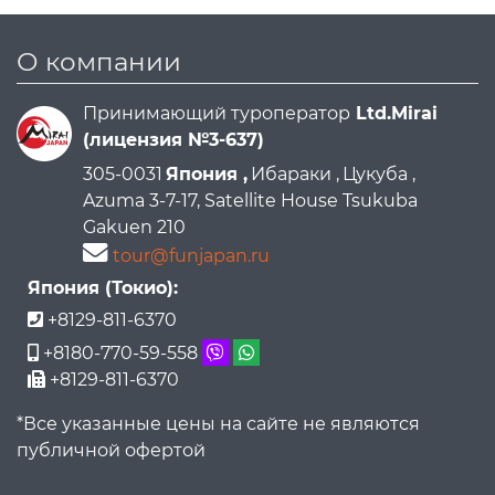
О компании
Принимающий туроператор
Ltd.Mirai
(лицензия №3-637)
305-0031
Япония ,
Ибараки ,
Цукуба ,
Azuma 3-7-17, Satellite House Tsukuba
Gakuen 210
tour@funjapan.ru
Япония (Токио):
+8129-811-6370
+8180-770-59-558
+8129-811-6370
*Все указанные цены на сайте не являются
публичной офертой