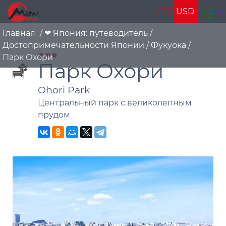
JPY
USD
Главная
/
❤ Япония: путеводитель
/
Достопримечательности Японии
/
Фукуока
/
Парк Охори
Парк Охори
Ohori Park
Центральный парк с великолепным
прудом