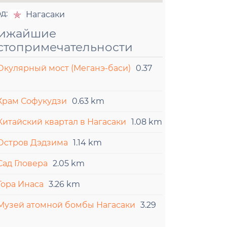
од:
Нагасаки
ижайшие
стопримечательности
Окулярный мост (Меганэ-баси)
0.37
Храм Софукудзи
0.63 km
Китайский квартал в Нагасаки
1.08 km
Остров Дэдзима
1.14 km
Сад Гловера
2.05 km
Гора Инаса
3.26 km
Музей атомной бомбы Нагасаки
3.29