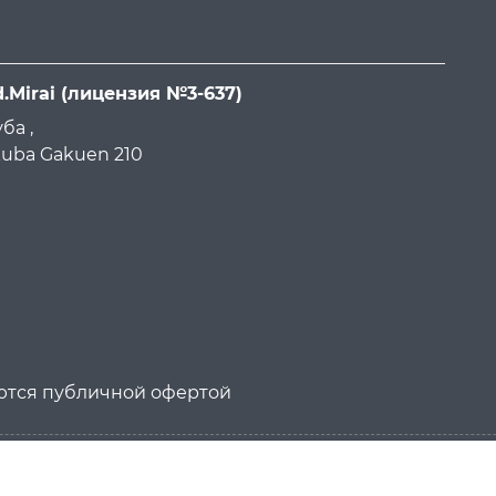
d.Mirai
(лицензия №3-637)
ба ,
ukuba Gakuen 210
яются публичной офертой
026