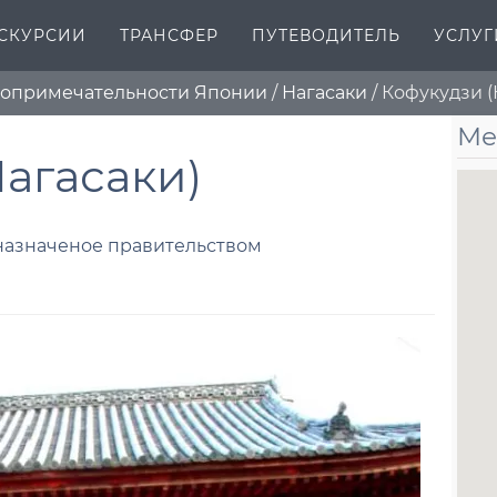
СКУРСИИ
ТРАНСФЕР
ПУТЕВОДИТЕЛЬ
УСЛУГ
топримечательности Японии
/
Нагасаки
/
Кофукудзи (
Ме
Нагасаки)
 назначеное правительством