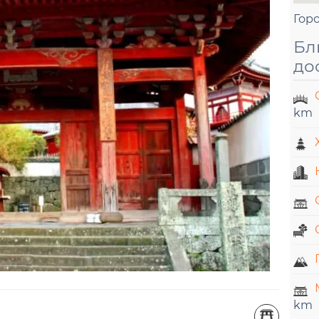
Гор
Бл
до
km
km