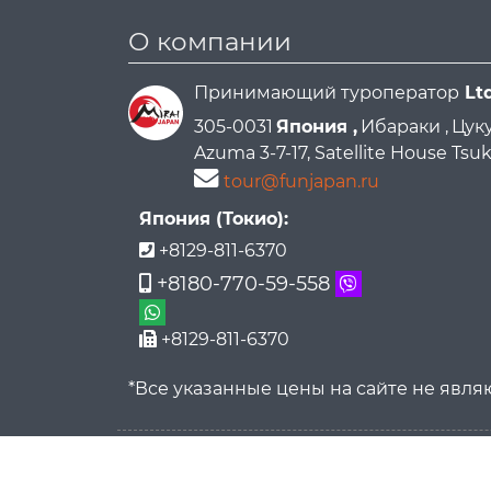
О компании
Принимающий туроператор
Lt
305-0031
Япония ,
Ибараки ,
Цуку
Azuma 3-7-17, Satellite House Ts
tour@funjapan.ru
Япония (Токио):
+8129-811-6370
+8180-770-59-558
+8129-811-6370
*Все указанные цены на сайте не явл
FunJapan.ru All rights reserved © 2015-2