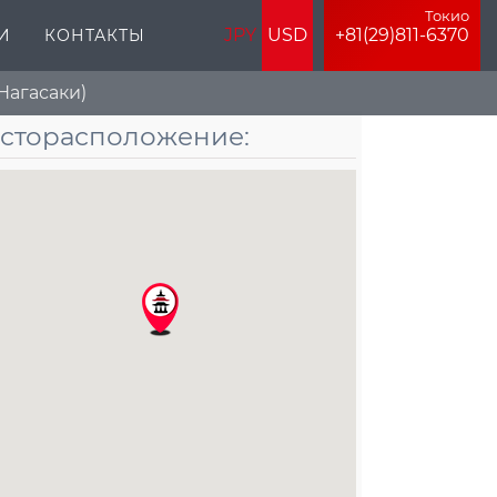
Токио
JPY
USD
+81(29)811-6370
И
КОНТАКТЫ
Нагасаки)
сторасположение: