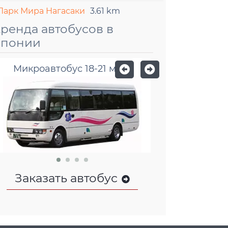
Парк Мира Нагасаки
3.61 km
ренда автобусов в
понии
Микроавтобус 18-21 мест
Малый авто
Заказать автобус