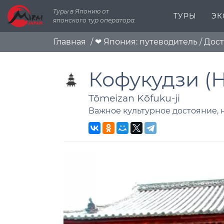
Туры в Японию от
ТУРЫ
ЭК
японского тур оператора.
Главная
/
❤ Япония: путеводитель
/
Дос
Кофукудзи (
Tōmeizan Kōfuku-ji
Важное культурное достояние,