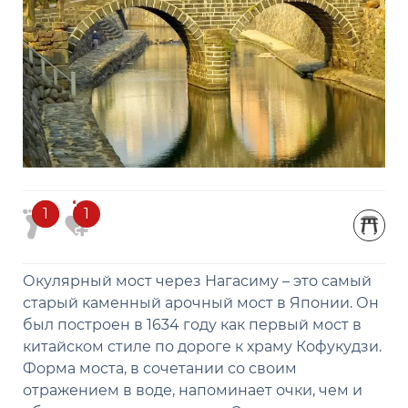
1
1
1
1
Окулярный мост через Нагасиму – это самый
старый каменный арочный мост в Японии. Он
был построен в 1634 году как первый мост в
китайском стиле по дороге к храму Кофукудзи.
Форма моста, в сочетании со своим
отражением в воде, напоминает очки, чем и