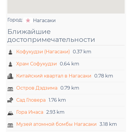
Город:
Нагасаки
Ближайшие
достопримечательности
Кофукудзи (Нагасаки)
0.37 km
Храм Софукудзи
0.64 km
Китайский квартал в Нагасаки
0.78 km
Остров Дэдзима
0.79 km
Сад Гловера
1.76 km
Гора Инаса
2.93 km
Музей атомной бомбы Нагасаки
3.18 km