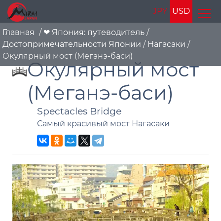
JPY
USD
Главная
/
❤ Япония: путеводитель
/
Достопримечательности Японии
/
Нагасаки
/
Окулярный мост (Меганэ-баси)
Окулярный мост
(Меганэ-баси)
Spectacles Bridge
Самый красивый мост Нагасаки