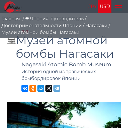
JPY
USD
Главная
/
❤ Япония: путеводитель
/
Достопримечательности Японии
/
Нагасаки
/
Музей атомной бомбы Нагасаки
Музей атомной
бомбы Нагасаки
Nagasaki Atomic Bomb Museum
История одной из трагических
бомбордировок Японии