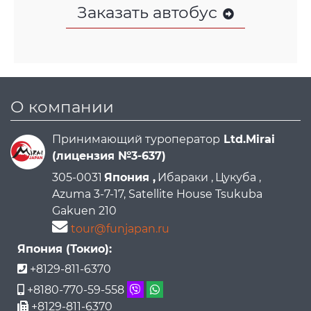
Заказать автобус
О компании
Принимающий туроператор
Ltd.Mirai
(лицензия №3-637)
305-0031
Япония ,
Ибараки ,
Цукуба ,
Azuma 3-7-17, Satellite House Tsukuba
Gakuen 210
tour@funjapan.ru
Япония (Токио):
+8129-811-6370
+8180-770-59-558
+8129-811-6370