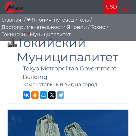
JPY
USD
Главная
/
❤ Япония: путеводитель
/
Достопримечательности Японии
/
Токио
/
Токийский Муниципалитет
Токийский
Муниципалитет
Tokyo Metropolitan Government
Building
Замечательный вид на город