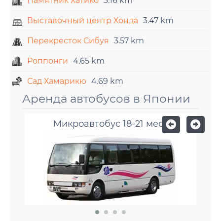
Памятник Хатико
3.16 km
Выставочный центр Хонда
3.47 km
Перекресток Сибуя
3.57 km
Роппонги
4.65 km
Сад Хамарикю
4.69 km
Аренда автобусов в Японии
Микроавтобус 18-21 мест