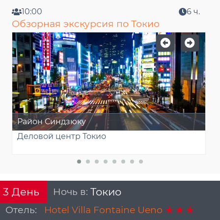
10:00
6 ч.
Обзорная экскурсия по Токио
Район Синдзюку
П
Деловой центр Токио
С
Ночь в:
Токио
3
День
Отель:
Hotel Villa Fontaine Ueno