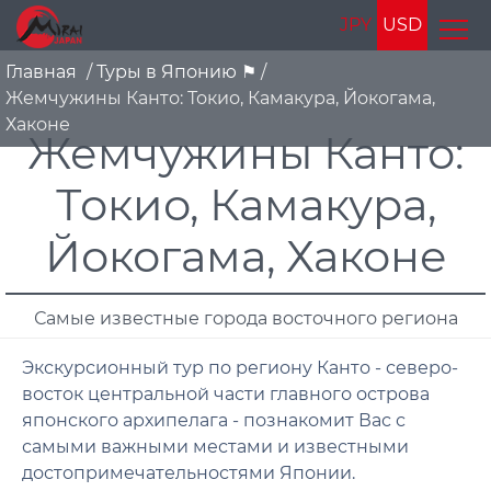
JPY
USD
Главная
/
Туры в Японию ⚑
/
Жемчужины Канто: Токио, Камакура, Йокогама,
Хаконе
Жемчужины Канто:
Токио, Камакура,
Йокогама, Хаконе
Самые известные города восточного региона
Экскурсионный тур по региону Канто - северо-
восток центральной части главного острова
японского архипелага - познакомит Вас с
самыми важными местами и известными
достопримечательностями Японии.