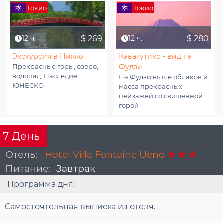
Токио
Токио
12 ч.
$ 269
12 ч.
$ 280
Экскурсия в Никко
Кавагутико - вид на
Фудзи
Прекрасные горы, озеро,
водопад. Наследие
На Фудзи выше облаков и
ЮНЕСКО
масса прекрасных
пейзажей со священной
горой
7
День
Отель:
Hotel Villa Fontaine Ueno
Питание:
Завтрак
Программа дня:
Самостоятельная выписка из отеля.