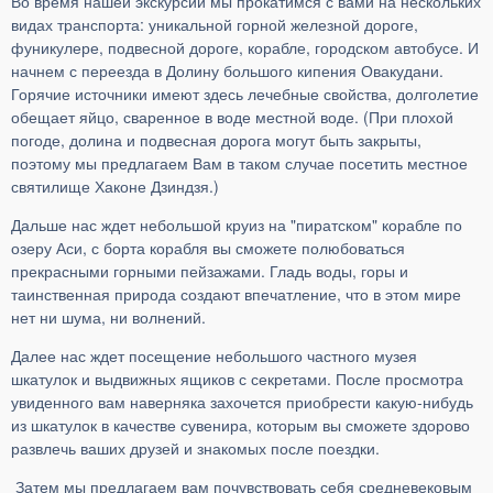
Во время нашей экскурсии мы прокатимся с вами на нескольких
видах транспорта: уникальной горной железной дороге,
фуникулере, подвесной дороге, корабле, городском автобусе. И
начнем с переезда в Долину большого кипения Овакудани.
Горячие источники имеют здесь лечебные свойства, долголетие
обещает яйцо, сваренное в воде местной воде. (При плохой
погоде, долина и подвесная дорога могут быть закрыты,
поэтому мы предлагаем Вам в таком случае посетить местное
святилище Хаконе Дзиндзя.)
Дальше нас ждет небольшой круиз на "пиратском" корабле по
озеру Аси, с борта корабля вы сможете полюбоваться
прекрасными горными пейзажами. Гладь воды, горы и
таинственная природа создают впечатление, что в этом мире
нет ни шума, ни волнений.
Далее нас ждет посещение небольшого частного музея
шкатулок и выдвижных ящиков с секретами. После просмотра
увиденного вам наверняка захочется приобрести какую-нибудь
из шкатулок в качестве сувенира, которым вы сможете здорово
развлечь ваших друзей и знакомых после поездки.
Затем мы предлагаем вам почувствовать себя средневековым