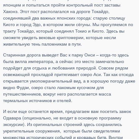
японцем и попытаться пройти контрольный пост заставы
Хаконэ. Этот пост располагался на дороге Токайдо,
соединявшей два важных японских города: старую столицу
Киото и город Эдо, в котором жили сёгуны. Мы прогуляемся по
тракту Токайдо, который соединял Токио и Киото. Здесь вы
сможете увидеть вековые криптомерии, которые несли
живительную тень паломникам в пути.
Старинная дорога выведет Вас к парку Онси – когда-то здесь
была вилла императора, а сейчас это место замечательно
подойдет для отдыха и любования природой. Совсем рядом
освежающей прохладой притягивает озеро Аси. Так как отсюда
открывается умопомрачительный вид, а в хорошую погоду даже
видно Фудзи, озеро стало лакомым кусочком для
путешественников, вокруг него располагается масса
термальных источников и отелей.
И если еще останется время, предлагаем вам посетить замок
Одавара (опционально, не входит в основную программу
экскурсии). Из оригинальных строений здесь сохранились
укрепительные сооружения, которые были свидетелями
множества исторических событий и кровавых битв. Внутри