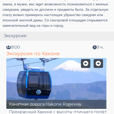
замка, в музее, вас ждет возможность познакомиться с жизнью
самураев, увидеть их доспехи и предметы быта. За отдельную
плату можно примерить настоящее убранство самурая или
японской знатной дамы. Со смотровой площадки открывается
замечательный вид на горы и город.
Экскурсия:
9:00
9 ч.
Экскурсия по Хаконе
Канатная дорога Hakone Ropeway
К
Прекрасный Хаконе с высоты птичьего полёта
П