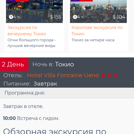
4 ч.
$ 155
4 ч.
$ 104
Экскурсия по
Короткая экскурсия по
вечернему Токио
Токио
Огни большого города -
Токио за четыре часа
лучшие вечерние виды
Ночь в:
Токио
2
День
Отель:
Hotel Villa Fontaine Ueno
Питание:
Завтрак
Программа дня:
Завтрак в отеле.
10:00
Встреча с гидом.
Обзорная экскурсия по