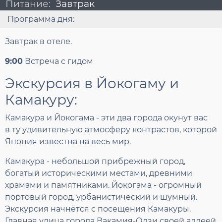
Питание:
Завтрак
Программа дня:
Завтрак в отеле.
9:00
Встреча с гидом
Экскурсия в Йокогаму и
Камакуру:
Камакура и Йокогама - эти два города окунут вас
в ту удивительную атмосферу контрастов, которой
Япония известна на весь мир.
Камакура - небольшой прибрежный город,
богатый историческими местами, древними
храмами и памятниками. Йокогама - огромный
портовый город, урбанистический и шумный.
Экскурсия начнётся с посещения Камакуры.
Главная улица города Вакамия-Одзи своей аллеей