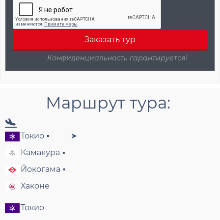
Маршрут тура:
Токио
Камакура
Йокогама
Хаконе
Токио