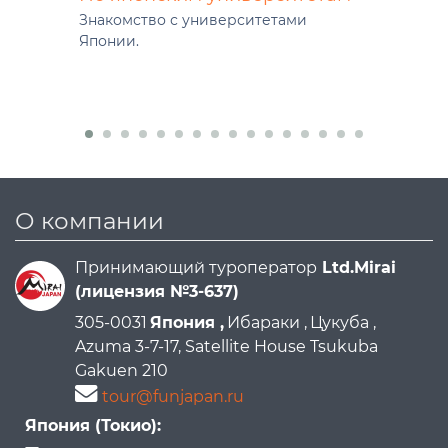
Знакомство с университетами
Японии.
О компании
Принимающий туроператор
Ltd.Mirai
(лицензия №3-637)
305-0031
Япония ,
Ибараки ,
Цукуба ,
Azuma 3-7-17, Satellite House Tsukuba
Gakuen 210
tour@funjapan.ru
Япония (Токио):