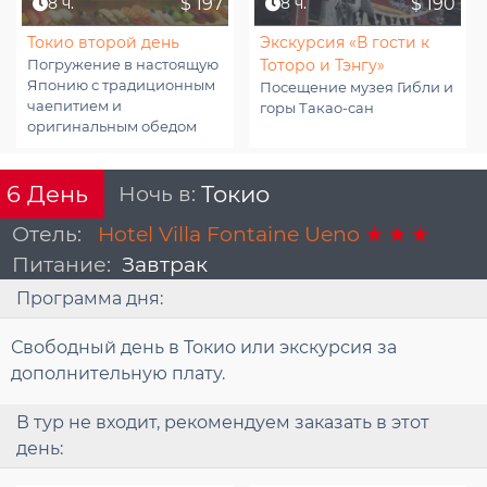
8 ч.
$ 197
8 ч.
$ 190
Токио второй день
Экскурсия «В гости к
Тоторо и Тэнгу»
Погружение в настоящую
Японию с традиционным
Посещение музея Гибли и
чаепитием и
горы Такао-сан
оригинальным обедом
Ночь в:
Токио
6
День
Отель:
Hotel Villa Fontaine Ueno
Питание:
Завтрак
Программа дня:
Свободный день в Токио или экскурсия за
дополнительную плату.
В тур не входит, рекомендуем заказать в этот
день: